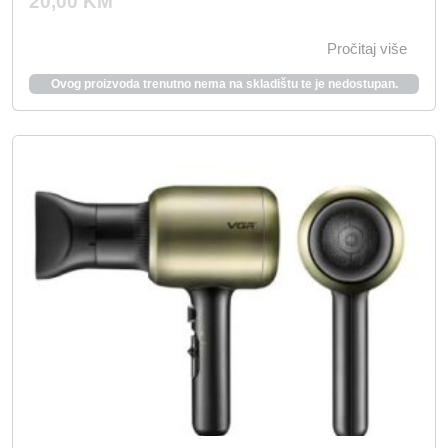
20,00
KM
Pročitaj više
Ovog proizvoda trenutno nema na skladištu te je nedostupan.