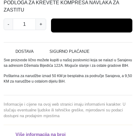
PODLOGA ZA KREVETE KOMPRESA NAVLAKA ZA
ZASTITU
N
-
+
Dodaj u košaricu
E
P
R
O
DOSTAVA
SIGURNO PLAĆANJE
M
Sve proizvode lično možete kupiti u našoj poslovnici koja se nalazi u Sarajevu
O
sa adresom Džemala Bijedića 122A. Moguće slanje i za ostale gradove BIH.
C
Poštarina za narudžbe iznad 50 KM je besplatna za područje Sarajeva, a 9,50
I
KM za narudžbe u ostalom dijelu BiH.
V
E
N
Informacije i cijene na ovoj web stranici imaju informativni karakter. U
A
slučaju eventualne ljudske ili tehničke greške, mjerodavni su podaci
dostupni na prodajnim mjestima
V
L
A
Više informacija na broj