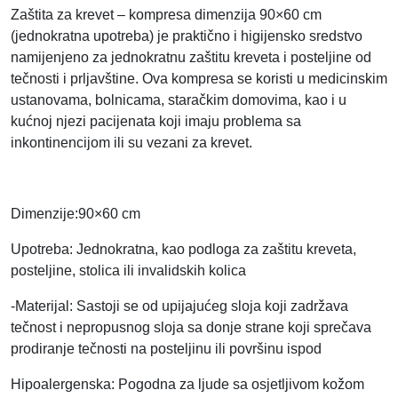
č
Zaštita za krevet – kompresa dimenzija 90×60 cm
i
(jednokratna upotreba) je praktično i higijensko sredstvo
n
namijenjeno za jednokratnu zaštitu kreveta i posteljine od
a
tečnosti i prljavštine. Ova kompresa se koristi u medicinskim
ustanovama, bolnicama, staračkim domovima, kao i u
kućnoj njezi pacijenata koji imaju problema sa
inkontinencijom ili su vezani za krevet.
Dimenzije:90×60 cm
Upotreba: Jednokratna, kao podloga za zaštitu kreveta,
posteljine, stolica ili invalidskih kolica
-Materijal: Sastoji se od upijajućeg sloja koji zadržava
tečnost i nepropusnog sloja sa donje strane koji sprečava
prodiranje tečnosti na posteljinu ili površinu ispod
Hipoalergenska: Pogodna za ljude sa osjetljivom kožom