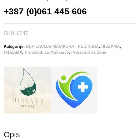
K
+387 (0)061 445 606
E
Z
A
K
SKU:
0247
R
Kategorije:
DEPILACIJA/ MANIKURA I PEDIKURA
,
HIDŽAMA
,
E
HIDŽAMA
,
Proizvodi za Muškarce
,
Proizvodi za Žene
V
E
T
6
0
X
9
0
k
o
l
Opis
i