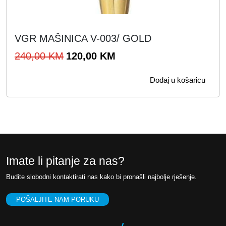
VGR MAŠINICA V-003/ GOLD
I
T
240,00
KM
120,00
KM
z
r
Dodaj u košaricu
v
e
o
n
r
u
n
t
a
n
c
a
Imate li pitanje za nas?
i
c
Budite slobodni kontaktirati nas kako bi pronašli najbolje rješenje.
j
i
e
j
POŠALJITE NAM PORUKU
n
e
a
n