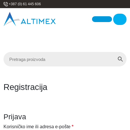
Skip to content
+387 (0) 61 445 606
Me
Registracija
Prijava
O
Korisničko ime ili adresa e-pošte
*