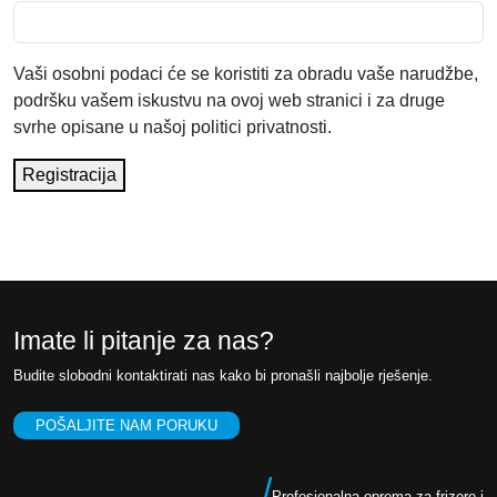
Vaši osobni podaci će se koristiti za obradu vaše narudžbe,
podršku vašem iskustvu na ovoj web stranici i za druge
svrhe opisane u našoj politici privatnosti.
Registracija
Imate li pitanje za nas?
Budite slobodni kontaktirati nas kako bi pronašli najbolje rješenje.
POŠALJITE NAM PORUKU
/
Profesionalna oprema za frizere i