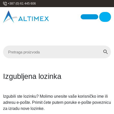
Skip to content
+387 (0) 61 445 606
Me
Izgubljena lozinka
Izgubili ste lozinku? Molimo unesite vaše korisničko ime ili
adresu e-pošte. Primit ćete putem poruke e-pošte poveznicu
za izradu nove lozinke.