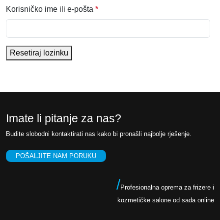
O
Korisničko ime ili e-pošta
*
b
v
e
Resetiraj lozinku
z
n
o
Imate li pitanje za nas?
Budite slobodni kontaktirati nas kako bi pronašli najbolje rješenje.
POŠALJITE NAM PORUKU
/
Profesionalna oprema za frizere i
kozmetičke salone od sada online