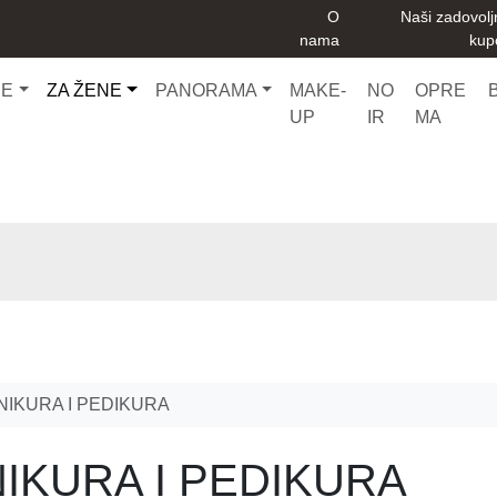
O
Naši zadovolj
nama
kup
CE
ZA ŽENE
PANORAMA
MAKE-
NO
OPRE
UP
IR
MA
NIKURA I PEDIKURA
NIKURA I PEDIKURA