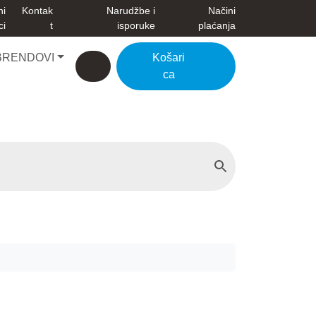
ni
Kontak
Narudžbe i
Načini
ci
t
isporuke
plaćanja
BRENDOVI
Košari
Account
Cart
ca