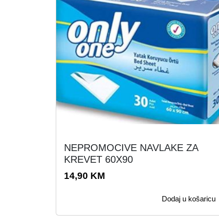
.
K
M
.
NEPROMOCIVE NAVLAKE ZA
KREVET 60X90
14,90
KM
Dodaj u košaricu