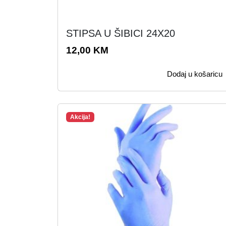
STIPSA U ŠIBICI 24X20
12,00
KM
Dodaj u košaricu
Akcija!