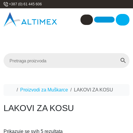
Skip to content
+387 (0) 61 445 606
Me
Account
Home
Proizvodi za Muškarce
LAKOVI ZA KOSU
LAKOVI ZA KOSU
Prikazuje se svih 5 rezultata