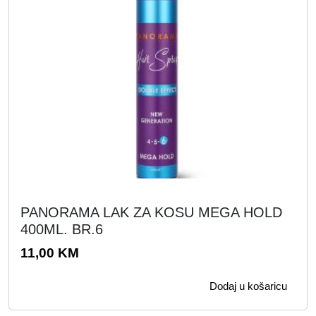
a
n
c
a
i
c
j
i
e
j
n
e
a
n
b
a
i
j
l
e
a
:
PANORAMA LAK ZA KOSU MEGA HOLD
j
7
400ML. BR.6
e
,
11,00
KM
:
5
1
0
Dodaj u košaricu
5