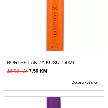
BORTHE LAK ZA KOSU 750ML.
I
T
15,00
KM
7,50
KM
z
r
Dodaj u košaricu
v
e
o
n
r
u
n
t