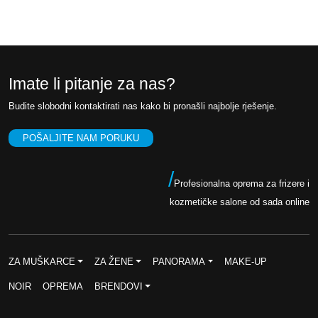
,
K
0
M
0
.
Imate li pitanje za nas?
K
M
Budite slobodni kontaktirati nas kako bi pronašli najbolje rješenje.
.
POŠALJITE NAM PORUKU
/
Profesionalna oprema za frizere i
kozmetičke salone od sada online
ZA MUŠKARCE
ZA ŽENE
PANORAMA
MAKE-UP
NOIR
OPREMA
BRENDOVI