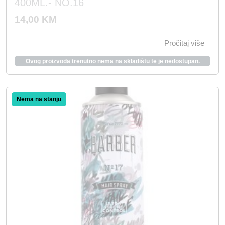
400ML.- NO.16
14,00
KM
Pročitaj više
Ovog proizvoda trenutno nema na skladištu te je nedostupan.