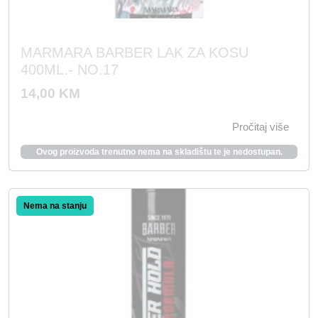
MARMARA BARBER LAK ZA KOSU
400ML.- NO.17
14,00
KM
Pročitaj više
Ovog proizvoda trenutno nema na skladištu te je nedostupan.