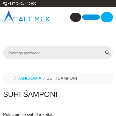
Skip to content
+387 (0) 61 445 606
Me
Account
Home
PANORAMA
SUHI ŠAMPONI
SUHI ŠAMPONI
Prikazuje se svih 3 rezultata