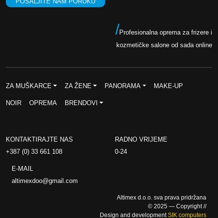
POŠALJITE NAM PORUKU
/
Profesionalna oprema za frizere i
kozmetičke salone od sada online
ZA MUŠKARCE
ZA ŽENE
PANORAMA
MAKE-UP
NOIR
OPREMA
BRENDOVI
KONTAKTIRAJTE NAS
RADNO VRIJEME
+387 (0) 33 661 108
0-24
E-MAIL
altimexdoo@gmail.com
Altimex d.o.o. sva prava pridržana
© 2025 — Copyright //
Design and development
SIK computers