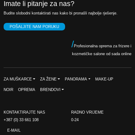
Imate li pitanje za nas?
M
e
j
.
Budite slobodni kontaktirati nas kako bi pronašli najbolje rješenje.
n
e
a
n
POŠALJITE NAM PORUKU
b
a
i
j
/
Profesionalna oprema za frizere i
l
e
kozmetičke salone od sada online
a
:
j
1
e
5
ZA MUŠKARCE
ZA ŽENE
PANORAMA
MAKE-UP
:
,
NOIR
OPREMA
BRENDOVI
2
0
0
0
,
KONTAKTIRAJTE NAS
RADNO VRIJEME
0
K
+387 (0) 33 661 108
0-24
0
M
E-MAIL
.