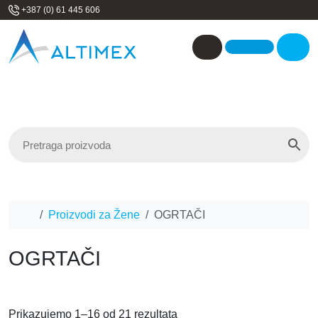
Skip to content
+387 (0) 61 445 606
Me
Account
Home
Proizvodi za Žene
OGRTAČI
OGRTAČI
Prikazujemo 1–16 od 21 rezultata