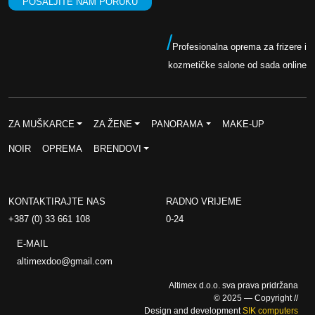
POŠALJITE NAM PORUKU
/
Profesionalna oprema za frizere i
kozmetičke salone od sada online
ZA MUŠKARCE
ZA ŽENE
PANORAMA
MAKE-UP
NOIR
OPREMA
BRENDOVI
KONTAKTIRAJTE NAS
RADNO VRIJEME
+387 (0) 33 661 108
0-24
E-MAIL
altimexdoo@gmail.com
Altimex d.o.o. sva prava pridržana
© 2025 — Copyright //
Design and development
SIK computers