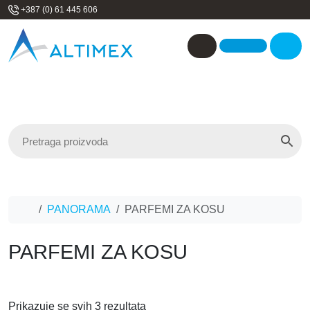
Skip to content
+387 (0) 61 445 606
Me
Account
Home
PANORAMA
PARFEMI ZA KOSU
PARFEMI ZA KOSU
Prikazuje se svih 3 rezultata