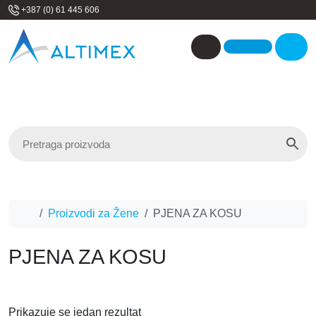
Skip to content
+387 (0) 61 445 606
Me
Account
Home
Proizvodi za Žene
PJENA ZA KOSU
PJENA ZA KOSU
Prikazuje se jedan rezultat