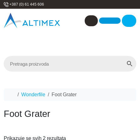
Skip to content
+387 (0) 61 445 606
Me
Account
Home
Wonderfile
Foot Grater
Foot Grater
Prikazuje se svih 2 rezultata