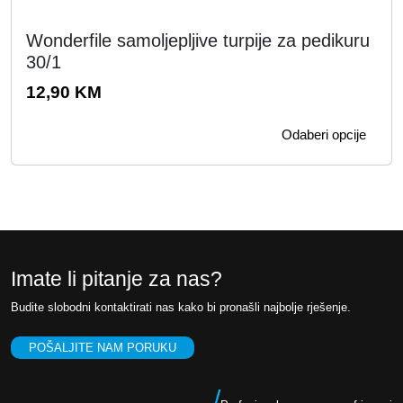
O
Wonderfile samoljepljive turpije za pedikuru
v
30/1
a
j
12,90
KM
p
r
Odaberi opcije
o
i
z
v
o
d
Imate li pitanje za nas?
i
m
Budite slobodni kontaktirati nas kako bi pronašli najbolje rješenje.
a
v
POŠALJITE NAM PORUKU
i
š
/