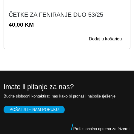
ČETKE ZA FENIRANJE DUO 53/25
40,00
KM
Dodaj u košaricu
Imate li pitanje za nas?
Budite slobodni kontaktirati nas kako bi pronašli najbolje rješenje.
POŠALJITE NAM PORUKU
/
Profesionalna oprema za frizere i