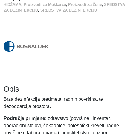
HIDŽAMA
,
Proizvodi za Muškarce
,
Proizvodi za Žene
,
SREDSTVA
K
ZA DEZINFEKCIJU
,
SREDSTVA ZA DEZINFEKCIJU
T
I
C
I
D
1
L
.
k
o
l
Opis
i
Brza dezinfekcija predmeta, radnih površina, te
č
dezodoarcija prostora.
i
n
Područja primjene:
zdravstvo (površine i inventar,
a
operacioni stolovi, čekaonice, bolesnički kreveti, radne
površine u laboratorijama), ugostiteljstvo, turizam,