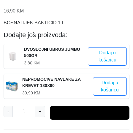
16,90
KM
BOSNALIJEK BAKTICID 1 L
Dodajte još proizvoda:
DVOSLOJNI UBRUS JUMBO
Dodaj u
500GR.
košaricu
3,80
KM
NEPROMOCIVE NAVLAKE ZA
Dodaj u
KREVET 180X90
košaricu
39,90
KM
D
-
+
Dodaj u košaricu
E
Z
I