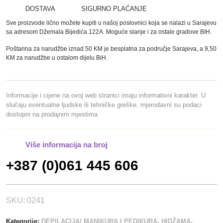
N
DOSTAVA
SIGURNO PLAĆANJE
F
Sve proizvode lično možete kupiti u našoj poslovnici koja se nalazi u Sarajevu
E
sa adresom Džemala Bijedića 122A. Moguće slanje i za ostale gradove BIH.
K
Poštarina za narudžbe iznad 50 KM je besplatna za područje Sarajeva, a 9,50
C
KM za narudžbe u ostalom dijelu BiH.
I
O
N
Informacije i cijene na ovoj web stranici imaju informativni karakter. U
O
slučaju eventualne ljudske ili tehničke greške, mjerodavni su podaci
dostupni na prodajnim mjestima
S
R
E
Više informacija na broj
D
+387 (0)061 445 606
S
T
V
O
SKU:
0241
B
Kategorije:
DEPILACIJA/ MANIKURA I PEDIKURA
,
HIDŽAMA
,
A