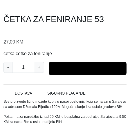
ČETKA ZA FENIRANJE 53
27,00
KM
cetka cetke za feniranje
Č
-
+
Dodaj u košaricu
E
T
K
A
DOSTAVA
SIGURNO PLAĆANJE
Z
Sve proizvode lično možete kupiti u našoj poslovnici koja se nalazi u Sarajevu
A
sa adresom Džemala Bijedića 122A. Moguće slanje i za ostale gradove BIH.
F
Poštarina za narudžbe iznad 50 KM je besplatna za područje Sarajeva, a 9,50
E
KM za narudžbe u ostalom dijelu BiH.
N