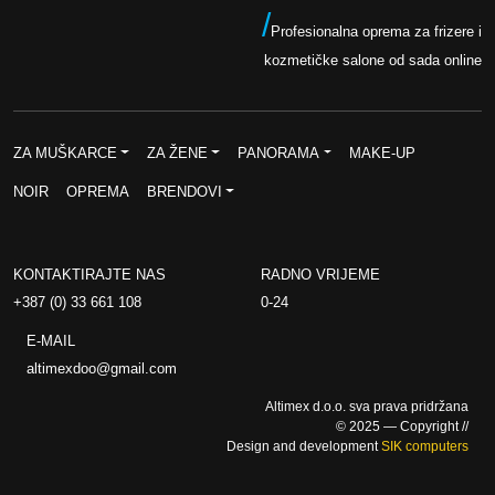
/
Profesionalna oprema za frizere i
kozmetičke salone od sada online
ZA MUŠKARCE
ZA ŽENE
PANORAMA
MAKE-UP
NOIR
OPREMA
BRENDOVI
KONTAKTIRAJTE NAS
RADNO VRIJEME
+387 (0) 33 661 108
0-24
E-MAIL
altimexdoo@gmail.com
Altimex d.o.o. sva prava pridržana
© 2025 — Copyright //
Design and development
SIK computers