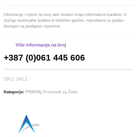
I
R
Informacije i cijene na ovoj web stranici imaju informativni karakter. U
A
slučaju eventualne ljudske ili tehničke greške, mjerodavni su podaci
dostupni na prodajnim mjestima
N
J
E
Više informacija na broj
5
+387 (0)061 445 606
3
k
o
l
SKU:
0412
i
Kategorije:
PRIBOR
,
Proizvodi za Žene
č
i
n
a