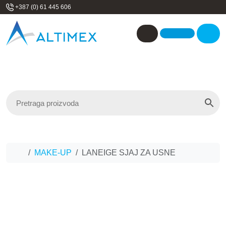
Skip to content
+387 (0) 61 445 606
Me
Account
Home
MAKE-UP
LANEIGE SJAJ ZA USNE