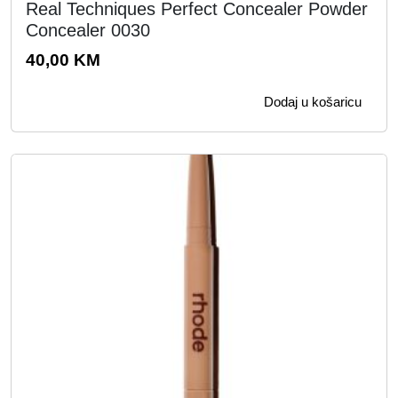
r
Real Techniques Perfect Concealer Powder
i
Concealer 0030
j
40,00
KM
a
n
Dodaj u košaricu
t
i
.
O
p
c
i
j
e
s
e
m
o
g