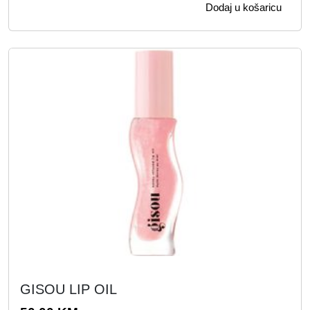
Dodaj u košaricu
O
GISOU LIP OIL
v
a