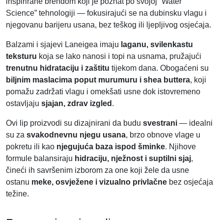
inspirirane brendom koji je poznat po svojoj “Water
Science” tehnologiji — fokusirajući se na dubinsku vlagu i
njegovanu barijeru usana, bez teškog ili ljepljivog osjećaja.
Balzami i sjajevi Laneigea imaju
laganu, svilenkastu
teksturu
koja se lako nanosi i topi na usnama, pružajući
trenutnu hidrataciju i zaštitu
tijekom dana. Obogaćeni su
biljnim maslacima poput murumuru i shea buttera
, koji
pomažu zadržati vlagu i omekšati usne dok istovremeno
ostavljaju
sjajan, zdrav izgled
.
Ovi lip proizvodi su dizajnirani da budu
svestrani
— idealni
su za
svakodnevnu njegu usana
, brzo obnove vlage u
pokretu ili kao
njegujuća baza ispod šminke
. Njihove
formule balansiraju
hidraciju, nježnost i suptilni sjaj
,
čineći ih savršenim izborom za one koji žele da usne
ostanu
meke, osvježene i vizualno privlačne
bez osjećaja
težine.