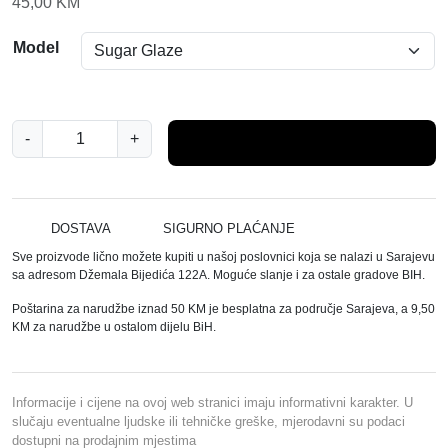
45,00
KM
Model
L
-
+
Dodaj u košaricu
A
N
E
I
DOSTAVA
SIGURNO PLAĆANJE
G
Sve proizvode lično možete kupiti u našoj poslovnici koja se nalazi u Sarajevu
E
sa adresom Džemala Bijedića 122A. Moguće slanje i za ostale gradove BIH.
S
Poštarina za narudžbe iznad 50 KM je besplatna za područje Sarajeva, a 9,50
J
KM za narudžbe u ostalom dijelu BiH.
A
J
Z
Informacije i cijene na ovoj web stranici imaju informativni karakter. U
A
slučaju eventualne ljudske ili tehničke greške, mjerodavni su podaci
dostupni na prodajnim mjestima
U