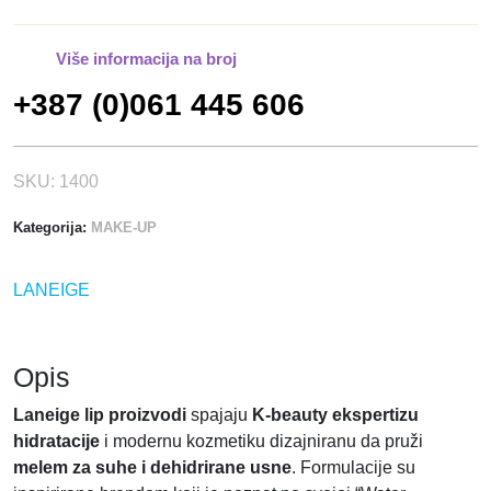
S
N
Više informacija na broj
E
+387 (0)061 445 606
k
o
l
i
SKU:
1400
č
Kategorija:
MAKE-UP
i
n
a
LANEIGE
Opis
Laneige lip proizvodi
spajaju
K-beauty ekspertizu
hidratacije
i modernu kozmetiku dizajniranu da pruži
melem za suhe i dehidrirane usne
. Formulacije su