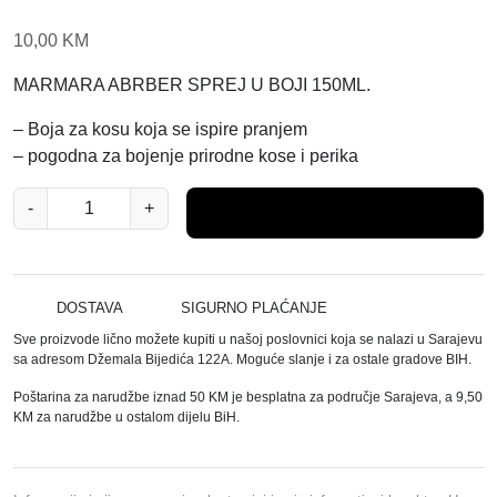
10,00
KM
MARMARA ABRBER SPREJ U BOJI 150ML.
– Boja za kosu koja se ispire pranjem
– pogodna za bojenje prirodne kose i perika
M
-
+
Dodaj u košaricu
A
R
M
A
DOSTAVA
SIGURNO PLAĆANJE
R
Sve proizvode lično možete kupiti u našoj poslovnici koja se nalazi u Sarajevu
A
sa adresom Džemala Bijedića 122A. Moguće slanje i za ostale gradove BIH.
B
Poštarina za narudžbe iznad 50 KM je besplatna za područje Sarajeva, a 9,50
A
KM za narudžbe u ostalom dijelu BiH.
R
B
E