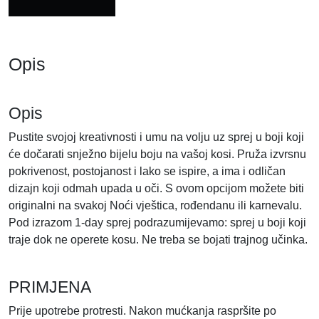
H
I
T
E
Opis
k
o
l
Opis
i
Pustite svojoj kreativnosti i umu na volju uz sprej u boji koji
č
će dočarati snježno bijelu boju na vašoj kosi. Pruža izvrsnu
i
pokrivenost, postojanost i lako se ispire, a ima i odličan
n
dizajn koji odmah upada u oči. S ovom opcijom možete biti
a
originalni na svakoj Noći vještica, rođendanu ili karnevalu.
Pod izrazom 1-day sprej podrazumijevamo: sprej u boji koji
traje dok ne operete kosu. Ne treba se bojati trajnog učinka.
PRIMJENA
Prije upotrebe protresti. Nakon mućkanja raspršite po