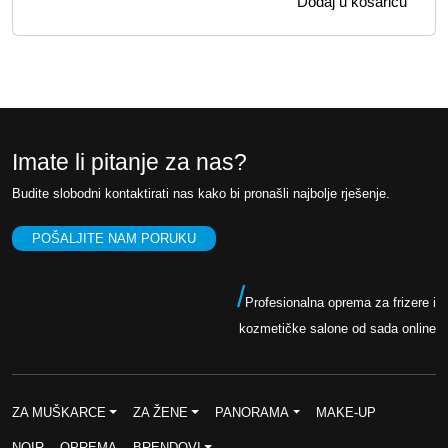
Dodaj u košaricu
v
e
o
n
r
u
n
t
a
n
c
a
Imate li pitanje za nas?
i
c
Budite slobodni kontaktirati nas kako bi pronašli najbolje rješenje.
j
i
e
j
POŠALJITE NAM PORUKU
n
e
a
n
/
Profesionalna oprema za frizere i
b
a
kozmetičke salone od sada online
i
j
l
e
a
:
ZA MUŠKARCE
ZA ŽENE
PANORAMA
MAKE-UP
j
7
NOIR
OPREMA
BRENDOVI