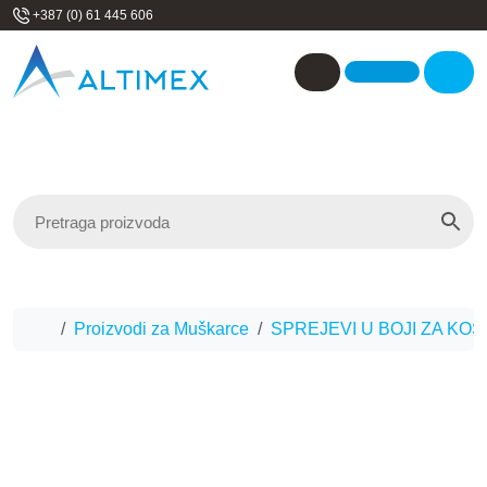
Skip to content
+387 (0) 61 445 606
Me
Account
Home
Proizvodi za Muškarce
SPREJEVI U BOJI ZA KOS