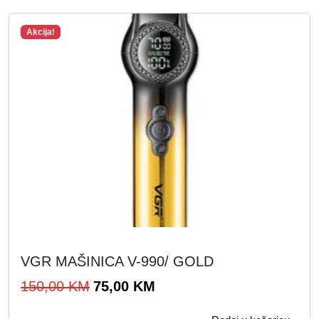
,
K
0
M
Akcija!
0
.
K
M
.
VGR MAŠINICA V-990/ GOLD
I
T
150,00
KM
75,00
KM
z
r