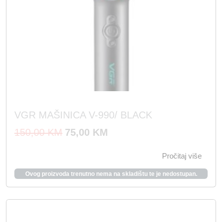
VGR MAŠINICA V-990/ BLACK
I
T
150,00
KM
75,00
KM
z
r
Pročitaj više
v
e
o
n
Ovog proizvoda trenutno nema na skladištu te je nedostupan.
r
u
n
t
a
n