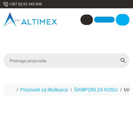
Skip to content
+387 (0) 61 445 606
Me
Account
Home
Proizvodi za Muškarce
ŠAMPONI ZA KOSU
MAR