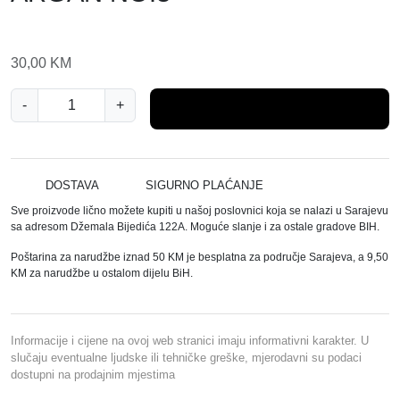
30,00
KM
M
-
+
Dodaj u košaricu
A
R
M
A
DOSTAVA
SIGURNO PLAĆANJE
R
Sve proizvode lično možete kupiti u našoj poslovnici koja se nalazi u Sarajevu
A
sa adresom Džemala Bijedića 122A. Moguće slanje i za ostale gradove BIH.
B
Poštarina za narudžbe iznad 50 KM je besplatna za područje Sarajeva, a 9,50
A
KM za narudžbe u ostalom dijelu BiH.
R
B
E
Informacije i cijene na ovoj web stranici imaju informativni karakter. U
R
slučaju eventualne ljudske ili tehničke greške, mjerodavni su podaci
dostupni na prodajnim mjestima
D
V