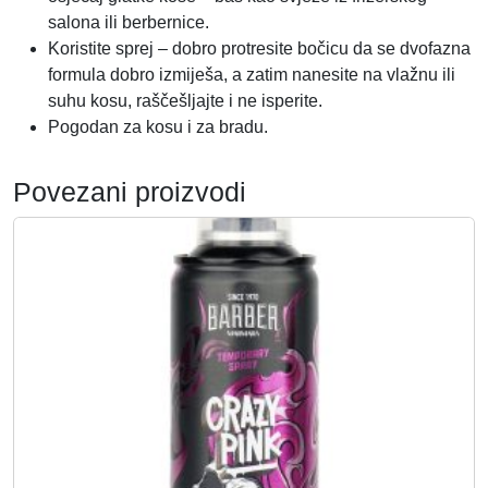
č
salona ili berbernice.
i
Koristite sprej – dobro protresite bočicu da se dvofazna
n
formula dobro izmiješa, a zatim nanesite na vlažnu ili
a
suhu kosu, raščešljajte i ne isperite.
Pogodan za kosu i za bradu.
Povezani proizvodi