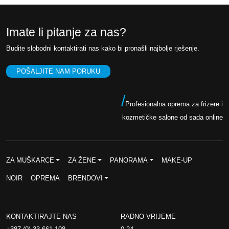
0
K
0
M
Imate li pitanje za nas?
.
K
Budite slobodni kontaktirati nas kako bi pronašli najbolje rješenje.
M
POŠALJITE NAM PORUKU
.
/
Profesionalna oprema za frizere i
kozmetičke salone od sada online
ZA MUŠKARCE
ZA ŽENE
PANORAMA
MAKE-UP
NOIR
OPREMA
BRENDOVI
KONTAKTIRAJTE NAS
RADNO VRIJEME