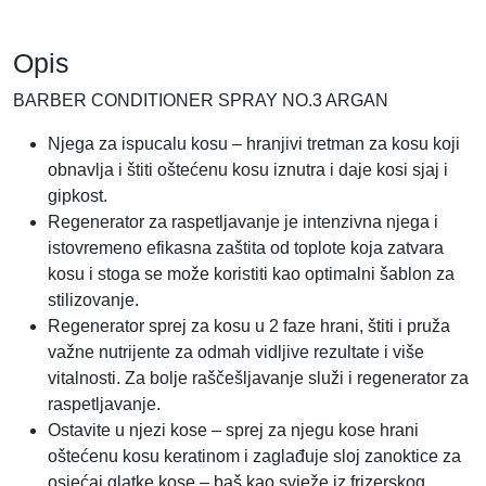
0
0
Opis
M
L
BARBER CONDITIONER SPRAY NO.3 ARGAN
.
-
Njega za ispucalu kosu – hranjivi tretman za kosu koji
A
obnavlja i štiti oštećenu kosu iznutra i daje kosi sjaj i
R
gipkost.
G
Regenerator za raspetljavanje je intenzivna njega i
A
istovremeno efikasna zaštita od toplote koja zatvara
N
kosu i stoga se može koristiti kao optimalni šablon za
N
stilizovanje.
O
Regenerator sprej za kosu u 2 faze hrani, štiti i pruža
.
važne nutrijente za odmah vidljive rezultate i više
3
vitalnosti. Za bolje raščešljavanje služi i regenerator za
k
raspetljavanje.
o
Ostavite u njezi kose – sprej za njegu kose hrani
l
oštećenu kosu keratinom i zaglađuje sloj zanoktice za
i
osjećaj glatke kose – baš kao svježe iz frizerskog