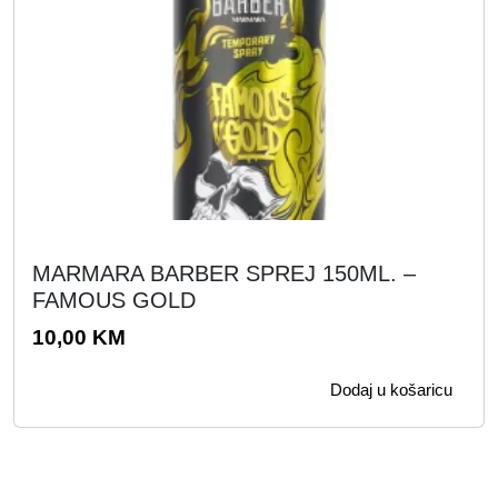
i
c
j
i
e
j
n
e
a
n
b
a
i
j
l
e
a
:
MARMARA BARBER SPREJ 150ML. –
j
1
FAMOUS GOLD
e
9
10,00
KM
:
9
3
,
Dodaj u košaricu
9
0
8
0
,