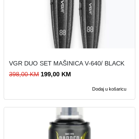
VGR DUO SET MAŠINICA V-640/ BLACK
I
T
398,00
KM
199,00
KM
z
r
Dodaj u košaricu
v
e
o
n
r
u
n
t
a
n
c
a