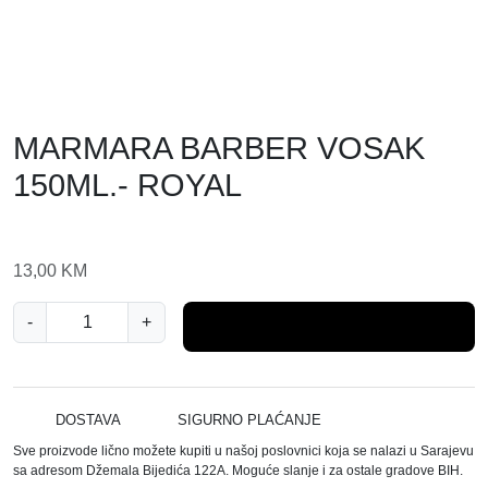
MARMARA BARBER VOSAK
150ML.- ROYAL
13,00
KM
M
-
+
Dodaj u košaricu
A
R
M
A
DOSTAVA
SIGURNO PLAĆANJE
R
Sve proizvode lično možete kupiti u našoj poslovnici koja se nalazi u Sarajevu
A
sa adresom Džemala Bijedića 122A. Moguće slanje i za ostale gradove BIH.