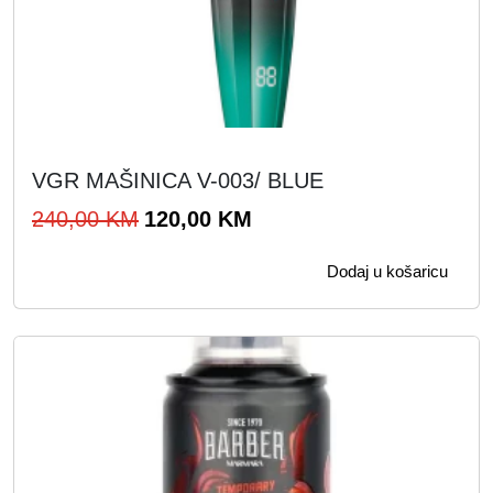
VGR MAŠINICA V-003/ BLUE
I
T
240,00
KM
120,00
KM
z
r
Dodaj u košaricu
v
e
o
n
r
u
n
t
a
n
c
a
i
c