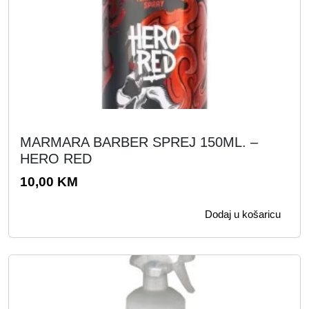
j
i
e
j
n
e
a
n
b
a
i
j
l
e
a
:
MARMARA BARBER SPREJ 150ML. –
j
1
HERO RED
e
2
10,00
KM
:
0
2
,
Dodaj u košaricu
4
0
0
0
,
0
K