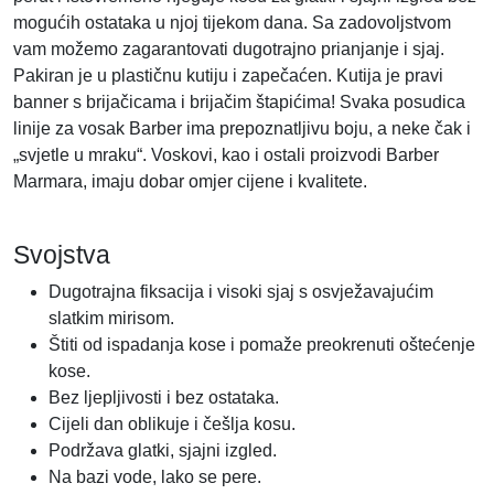
mogućih ostataka u njoj tijekom dana. Sa zadovoljstvom
vam možemo zagarantovati dugotrajno prianjanje i sjaj.
Pakiran je u plastičnu kutiju i zapečaćen. Kutija je pravi
banner s brijačicama i brijačim štapićima! Svaka posudica
linije za vosak Barber ima prepoznatljivu boju, a neke čak i
„svjetle u mraku“. Voskovi, kao i ostali proizvodi Barber
Marmara, imaju dobar omjer cijene i kvalitete.
Svojstva
Dugotrajna fiksacija i visoki sjaj s osvježavajućim
slatkim mirisom.
Štiti od ispadanja kose i pomaže preokrenuti oštećenje
kose.
Bez ljepljivosti i bez ostataka.
Cijeli dan oblikuje i češlja kosu.
Podržava glatki, sjajni izgled.
Na bazi vode, lako se pere.