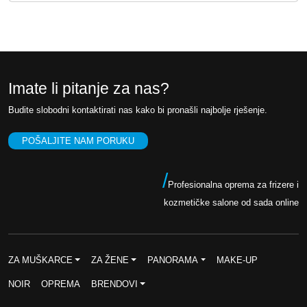
o
n
r
u
n
t
a
n
c
a
Imate li pitanje za nas?
i
c
Budite slobodni kontaktirati nas kako bi pronašli najbolje rješenje.
j
i
e
j
POŠALJITE NAM PORUKU
n
e
a
n
/
Profesionalna oprema za frizere i
b
a
kozmetičke salone od sada online
i
j
l
e
a
:
ZA MUŠKARCE
ZA ŽENE
PANORAMA
MAKE-UP
j
6
NOIR
OPREMA
BRENDOVI
e
0