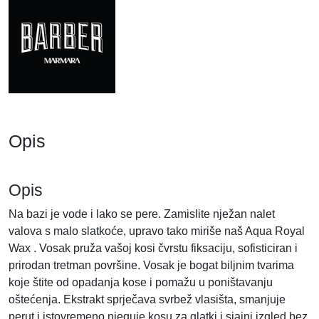
O
Y
A
L
k
o
l
i
Opis
č
i
n
Opis
a
Na bazi je vode i lako se pere. Zamislite nježan nalet
valova s malo slatkoće, upravo tako miriše naš Aqua Royal
Wax . Vosak pruža vašoj kosi čvrstu fiksaciju, sofisticiran i
prirodan tretman površine. Vosak je bogat biljnim tvarima
koje štite od opadanja kose i pomažu u poništavanju
oštećenja. Ekstrakt sprječava svrbež vlasišta, smanjuje
perut i istovremeno njeguje kosu za glatki i sjajni izgled bez