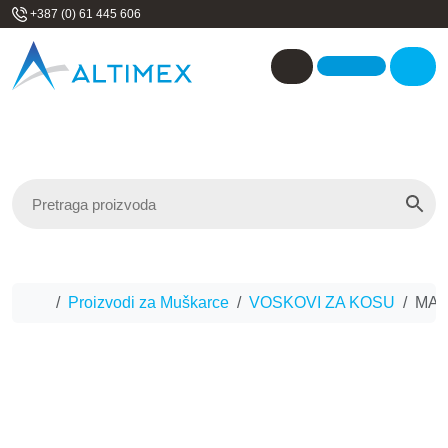
Skip to content
+387 (0) 61 445 606
Me
Account
Home
Proizvodi za Muškarce
VOSKOVI ZA KOSU
MAR