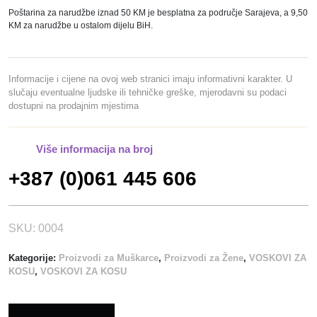
B
Poštarina za narudžbe iznad 50 KM je besplatna za područje Sarajeva, a 9,50
A
KM za narudžbe u ostalom dijelu BiH.
R
B
E
Informacije i cijene na ovoj web stranici imaju informativni karakter. U
R
slučaju eventualne ljudske ili tehničke greške, mjerodavni su podaci
dostupni na prodajnim mjestima
V
O
S
Više informacija na broj
A
+387 (0)061 445 606
K
1
5
0
SKU:
0004
M
Kategorije:
Proizvodi za Muškarce
,
Proizvodi za Žene
,
VOSKOVI ZA
L
KOSU
,
VOSKOVI ZA KOSU
.
-
R