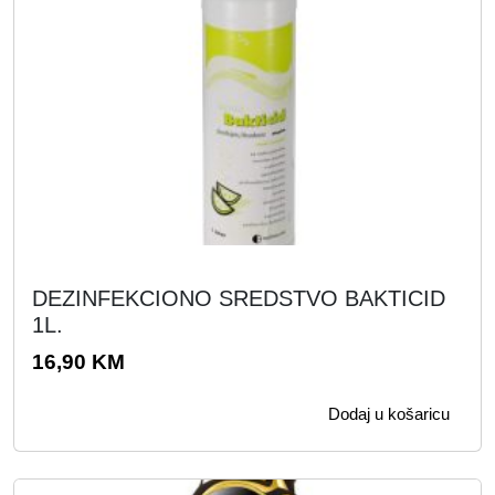
0
M
.
K
M
.
DEZINFEKCIONO SREDSTVO BAKTICID
1L.
16,90
KM
Dodaj u košaricu