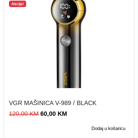
Akcija!
VGR MAŠINICA V-989 / BLACK
I
T
120,00
KM
60,00
KM
z
r
Dodaj u košaricu
v
e