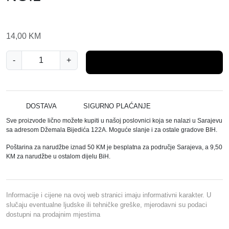
14,00
KM
M
-
+
Dodaj u košaricu
A
R
M
A
DOSTAVA
SIGURNO PLAĆANJE
R
Sve proizvode lično možete kupiti u našoj poslovnici koja se nalazi u Sarajevu
A
sa adresom Džemala Bijedića 122A. Moguće slanje i za ostale gradove BIH.
B
Poštarina za narudžbe iznad 50 KM je besplatna za područje Sarajeva, a 9,50
A
KM za narudžbe u ostalom dijelu BiH.
R
B
E
Informacije i cijene na ovoj web stranici imaju informativni karakter. U
R
slučaju eventualne ljudske ili tehničke greške, mjerodavni su podaci
dostupni na prodajnim mjestima
K
O