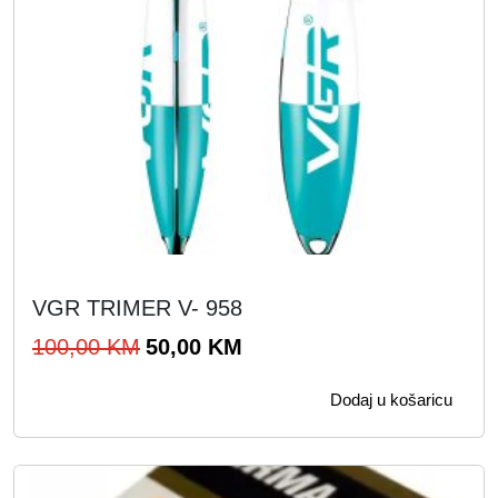
VGR TRIMER V- 958
I
T
100,00
KM
50,00
KM
z
r
Dodaj u košaricu
v
e
o
n
r
u