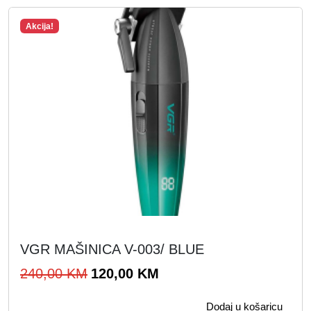
0
0
0
Akcija!
,
K
0
M
0
.
K
M
.
VGR MAŠINICA V-003/ BLUE
I
T
240,00
KM
120,00
KM
z
r
Dodaj u košaricu
v
e