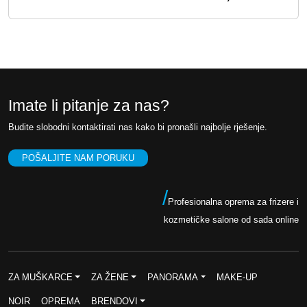
o
n
r
u
n
t
a
n
c
a
Imate li pitanje za nas?
i
c
Budite slobodni kontaktirati nas kako bi pronašli najbolje rješenje.
j
i
e
j
POŠALJITE NAM PORUKU
n
e
a
n
/
Profesionalna oprema za frizere i
b
a
kozmetičke salone od sada online
i
j
l
e
a
:
ZA MUŠKARCE
ZA ŽENE
PANORAMA
MAKE-UP
j
1
NOIR
OPREMA
BRENDOVI
e
2