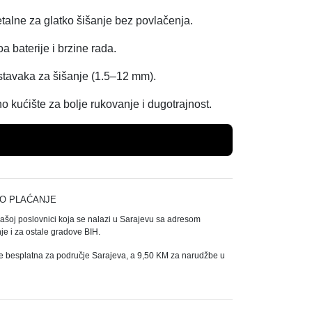
alne za glatko šišanje bez povlačenja.
a baterije i brzine rada.
tavaka za šišanje (1.5–12 mm).
kućište za bolje rukovanje i dugotrajnost.
Dodaj u košaricu
O PLAĆANJE
našoj poslovnici koja se nalazi u Sarajevu sa adresom
e i za ostale gradove BIH.
e besplatna za područje Sarajeva, a 9,50 KM za narudžbe u