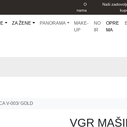
O
Naši zadovolj
nama
kup
CE
ZA ŽENE
PANORAMA
MAKE-
NO
OPRE
UP
IR
MA
CA V-003/ GOLD
VGR MAŠIN