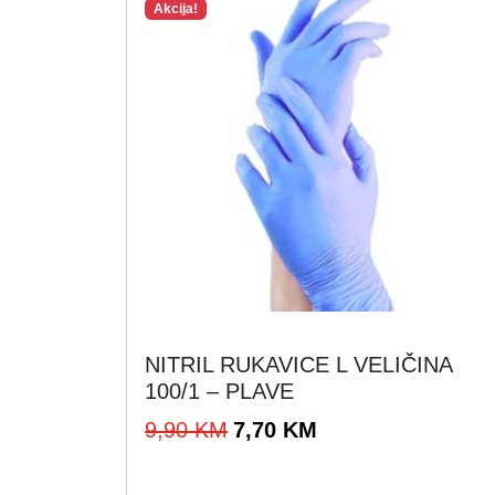
Akcija!
NITRIL RUKAVICE L VELIČINA
100/1 – PLAVE
I
T
9,90
KM
7,70
KM
z
r
v
e