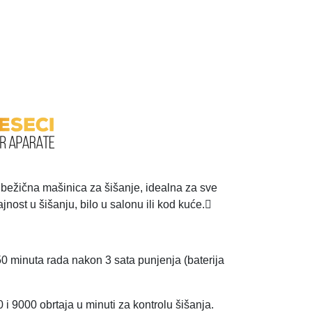
bežična mašinica za šišanje, idealna za sve
ajnost u šišanju, bilo u salonu ili kod kuće.
0 minuta rada nakon 3 sata punjenja (baterija
 i 9000 obrtaja u minuti za kontrolu šišanja.