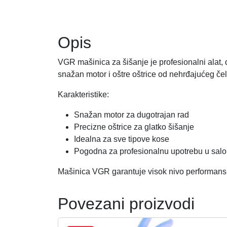
Opis
VGR mašinica za šišanje je profesionalni alat, 
snažan motor i oštre oštrice od nehrđajućeg če
Karakteristike:
Snažan motor za dugotrajan rad
Precizne oštrice za glatko šišanje
Idealna za sve tipove kose
Pogodna za profesionalnu upotrebu u sal
Mašinica VGR garantuje visok nivo performansi
Povezani proizvodi