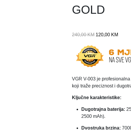
GOLD
I
T
240,00
KM
120,00
KM
z
r
v
e
o
n
r
u
n
t
a
n
VGR V-003 je profesionalna 
c
a
koji traže preciznost i dugotr
i
c
Ključne karakteristike:
j
i
e
j
Dugotrajna baterija:
25
n
e
2500 mAh).
a
n
b
a
Dvostruka brzina:
7000