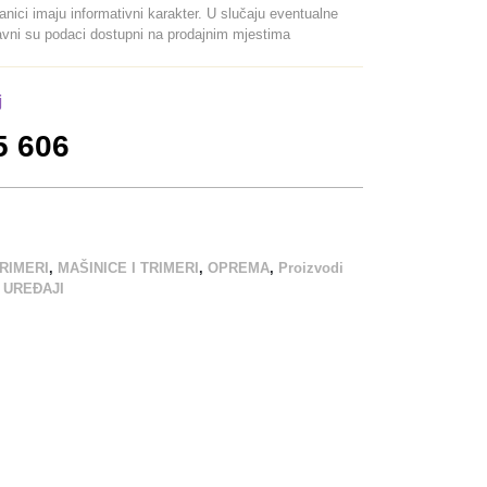
ranici imaju informativni karakter. U slučaju eventualne
davni su podaci dostupni na prodajnim mjestima
j
5 606
TRIMERI
,
MAŠINICE I TRIMERI
,
OPREMA
,
Proizvodi
,
UREĐAJI