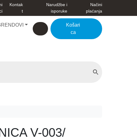
ni
Kontak
Narudžbe i
Načini
ci
t
isporuke
plaćanja
BRENDOVI
Košari
Account
Cart
ca
ICA V-003/