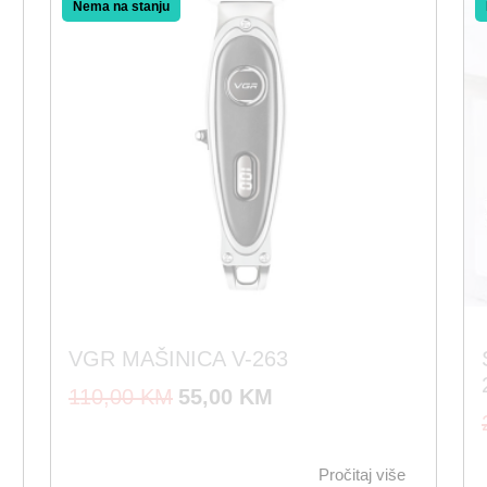
Akcija!
VGR MAŠINICA V-263
I
T
110,00
KM
55,00
KM
z
r
v
e
Pročitaj više
o
n