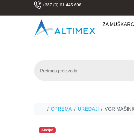
Skip to content
+387 (0) 61 445 606
ZA MUŠKAR
Home
OPREMA
UREĐAJI
VGR MAŠINI
Akcija!