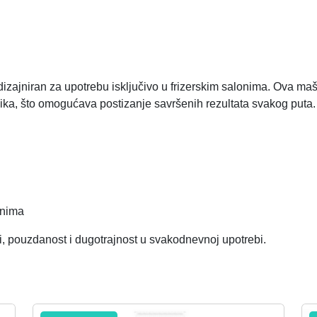
dizajniran za upotrebu isključivo u frizerskim salonima. Ova maš
lika, što omogućava postizanje savršenih rezultata svakog puta.
onima
, pouzdanost i dugotrajnost u svakodnevnoj upotrebi.