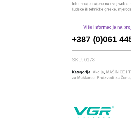
V
Informacije i cijene na ovoj web st
-
ljudske ili tehničke greške, mjero
0
0
Više informacija na bro
3
/
+387 (0)061 44
G
O
L
SKU:
0178
D
k
Kategorije:
Akcija
,
MAŠINICE I 
za Muškarce
,
Proizvodi za Žene
o
l
i
č
i
n
a