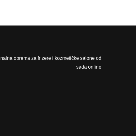
0
0
,
0
K
0
M
.
K
M
onalna oprema za frizere i kozmetičke salone od
.
sada online