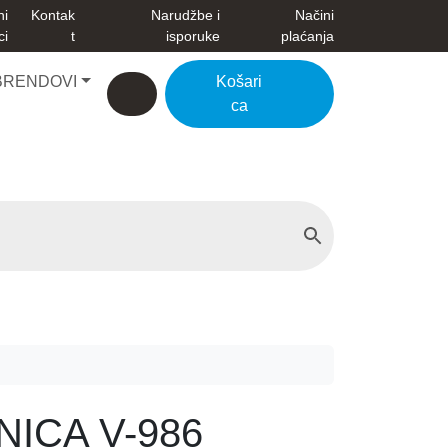
ni
Kontak
Narudžbe i
Načini
ci
t
isporuke
plaćanja
BRENDOVI
Košari
Account
Cart
ca
NICA V-986