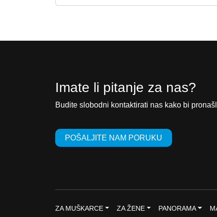
o
n
r
u
n
t
a
n
c
a
i
c
Imate li pitanje za nas?
j
i
e
j
Budite slobodni kontaktirati nas kako bi pronašl
n
e
a
n
POŠALJITE NAM PORUKU
b
a
i
j
l
e
a
:
j
1
e
9
ZA MUŠKARCE
ZA ŽENE
PANORAMA
M