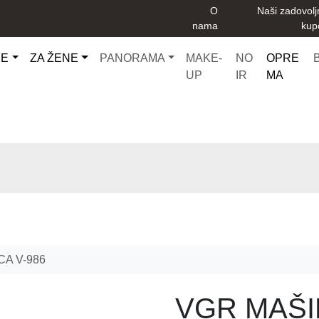
O
Naši zadovolj
nama
kup
CE
ZA ŽENE
PANORAMA
MAKE-
NO
OPRE
UP
IR
MA
CA V-986
VGR MAŠI