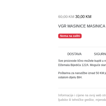
I
T
60,00
KM
30,00
KM
z
r
VGR MASINICE MASINICA
v
e
o
n
Nema na zalihi
r
u
n
t
a
n
DOSTAVA
SIGURN
c
a
Sve proizvode lično možete kupiti u 
i
c
Džemala Bijedića 122A. Moguće slanj
j
i
e
j
Poštarina za narudžbe iznad 50 KM j
ostalom dijelu BiH.
n
e
a
n
b
a
Informacije i cijene na ovoj web st
i
j
ljudske ili tehničke greške, mjero
l
e