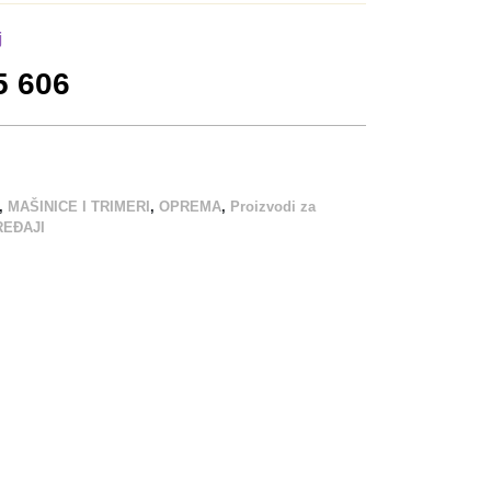
j
5 606
,
MAŠINICE I TRIMERI
,
OPREMA
,
Proizvodi za
REĐAJI