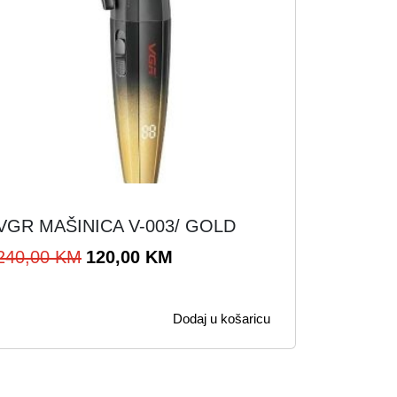
VGR MAŠINICA V-003/ GOLD
I
T
240,00
KM
120,00
KM
z
r
v
e
Dodaj u košaricu
o
n
r
u
n
t