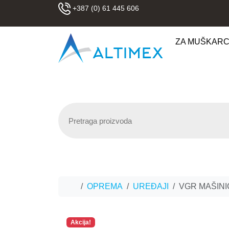
Skip to content
+387 (0) 61 445 606
ZA MUŠKAR
Home
OPREMA
UREĐAJI
VGR MAŠINI
Akcija!