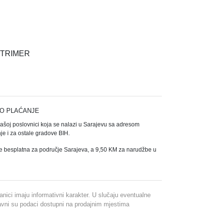
 TRIMER
O PLAĆANJE
našoj poslovnici koja se nalazi u Sarajevu sa adresom
e i za ostale gradove BIH.
e besplatna za područje Sarajeva, a 9,50 KM za narudžbe u
ranici imaju informativni karakter. U slučaju eventualne
davni su podaci dostupni na prodajnim mjestima