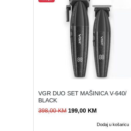
VGR DUO SET MAŠINICA V-640/
BLACK
I
T
398,00
KM
199,00
KM
z
r
Dodaj u košaricu
v
e