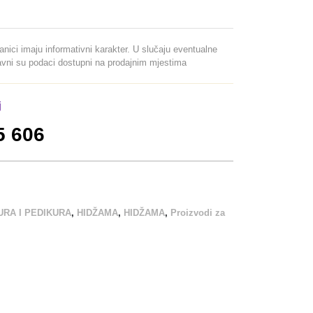
ranici imaju informativni karakter. U slučaju eventualne
davni su podaci dostupni na prodajnim mjestima
j
5 606
URA I PEDIKURA
,
HIDŽAMA
,
HIDŽAMA
,
Proizvodi za