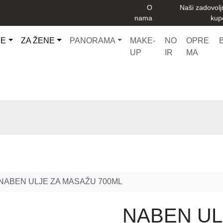
O
Naši zadovolj
nama
kup
CE
ZA ŽENE
PANORAMA
MAKE-
NO
OPRE
UP
IR
MA
NABEN ULJE ZA MASAŽU 700ML
NABEN UL