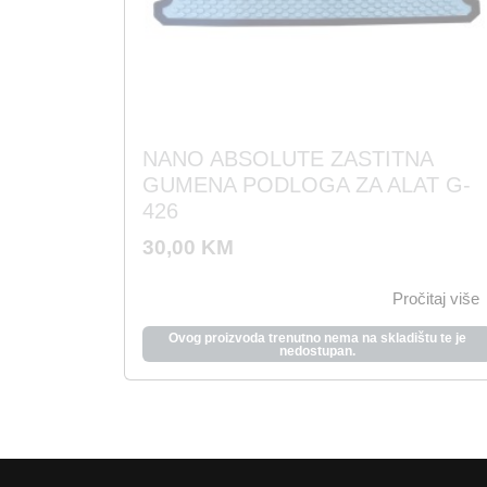
NANO ABSOLUTE ZASTITNA
GUMENA PODLOGA ZA ALAT G-
426
30,00
KM
Pročitaj više
Ovog proizvoda trenutno nema na skladištu te je
nedostupan.