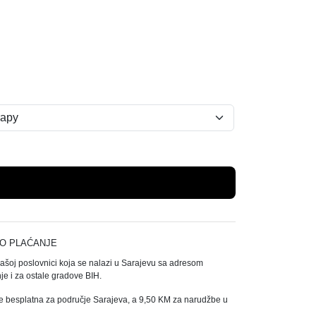
Dodaj u košaricu
O PLAĆANJE
našoj poslovnici koja se nalazi u Sarajevu sa adresom
e i za ostale gradove BIH.
e besplatna za područje Sarajeva, a 9,50 KM za narudžbe u