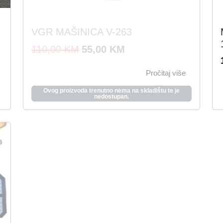
VGR MAŠINICA V-263
I
T
110,00
KM
55,00
KM
z
r
Pročitaj više
v
e
o
n
Ovog proizvoda trenutno nema na skladištu te je
nedostupan.
r
u
n
t
a
n
c
a
i
c
j
i
e
j
n
e
a
n