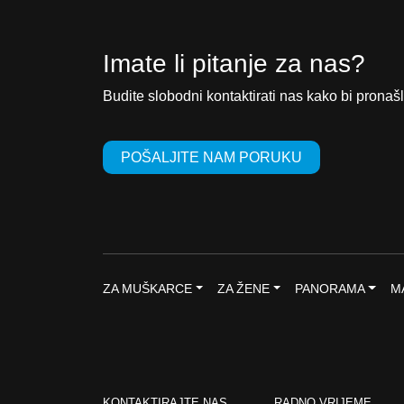
Imate li pitanje za nas?
Budite slobodni kontaktirati nas kako bi pronašl
POŠALJITE NAM PORUKU
ZA MUŠKARCE
ZA ŽENE
PANORAMA
M
KONTAKTIRAJTE NAS
RADNO VRIJEME