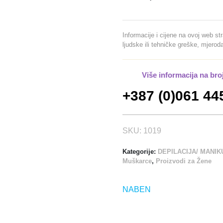
Z
A
M
Informacije i cijene na ovoj web st
A
ljudske ili tehničke greške, mjero
S
A
Više informacija na bro
Ž
U
+387 (0)061 44
7
0
0
SKU:
1019
M
L
Kategorije:
DEPILACIJA/ MANIK
Muškarce
,
Proizvodi za Žene
k
o
l
NABEN
i
č
i