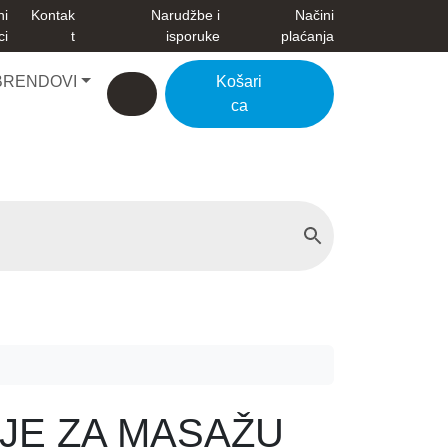
ni
Kontak
Narudžbe i
Načini
ci
t
isporuke
plaćanja
BRENDOVI
Košari
Account
Cart
ca
JE ZA MASAŽU