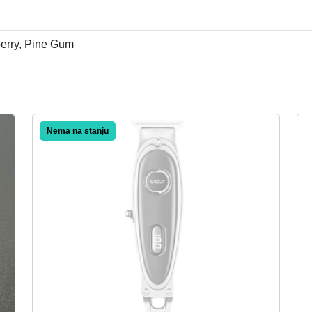
n
a
berry, Pine Gum
Akcija!