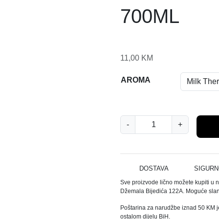
700ML
11,00
KM
AROMA
N
-
+
A
B
E
N
DOSTAVA
SIGURN
U
Sve proizvode lično možete kupiti u 
L
Džemala Bijedića 122A. Moguće slanj
J
Poštarina za narudžbe iznad 50 KM j
E
ostalom dijelu BiH.