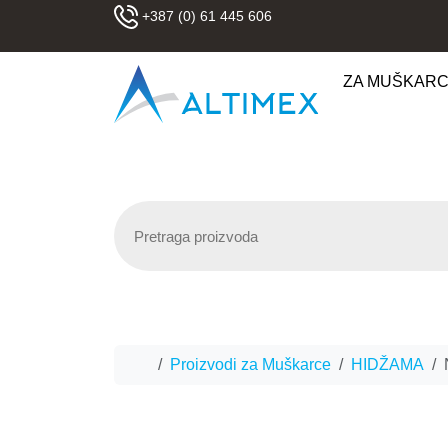
Skip to content
+387 (0) 61 445 606
ZA MUŠKAR
Home
Proizvodi za Muškarce
HIDŽAMA