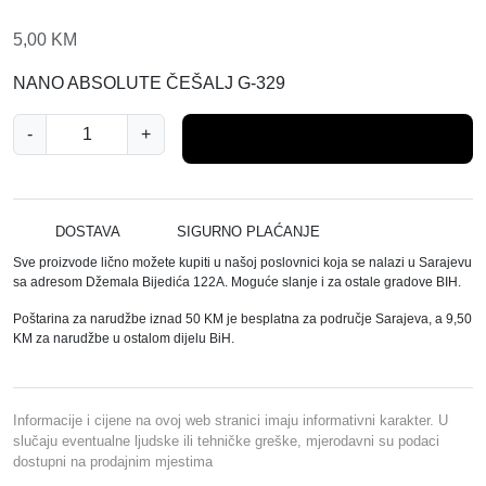
5,00
KM
NANO ABSOLUTE ČEŠALJ G-329
N
-
+
Dodaj u košaricu
A
N
O
A
DOSTAVA
SIGURNO PLAĆANJE
B
Sve proizvode lično možete kupiti u našoj poslovnici koja se nalazi u Sarajevu
S
sa adresom Džemala Bijedića 122A. Moguće slanje i za ostale gradove BIH.
O
Poštarina za narudžbe iznad 50 KM je besplatna za područje Sarajeva, a 9,50
L
KM za narudžbe u ostalom dijelu BiH.
U
T
E
Informacije i cijene na ovoj web stranici imaju informativni karakter. U
Č
slučaju eventualne ljudske ili tehničke greške, mjerodavni su podaci
dostupni na prodajnim mjestima
E