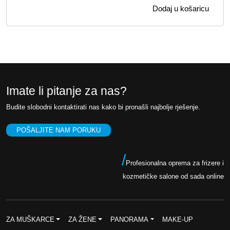
:
0
Dodaj u košaricu
2
,
4
0
0
0
,
0
K
Imate li pitanje za nas?
0
M
.
Budite slobodni kontaktirati nas kako bi pronašli najbolje rješenje.
K
POŠALJITE NAM PORUKU
M
.
/
Profesionalna oprema za frizere i
kozmetičke salone od sada online
ZA MUŠKARCE
ZA ŽENE
PANORAMA
MAKE-UP