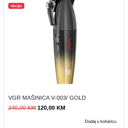
Akcija!
VGR MAŠINICA V-003/ GOLD
I
T
240,00
KM
120,00
KM
z
r
Dodaj u košaricu
v
e