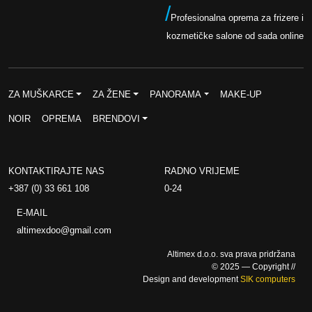
a
n
/
Profesionalna oprema za frizere i
b
a
kozmetičke salone od sada online
i
j
l
e
a
:
ZA MUŠKARCE
ZA ŽENE
PANORAMA
MAKE-UP
j
7
NOIR
OPREMA
BRENDOVI
e
5
:
,
1
0
KONTAKTIRAJTE NAS
RADNO VRIJEME
5
0
+387 (0) 33 661 108
0-24
0
E-MAIL
,
K
altimexdoo@gmail.com
0
M
Altimex d.o.o. sva prava pridržana
0
.
© 2025 — Copyright //
Design and development
SIK computers
K