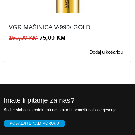
VGR MAŠINICA V-990/ GOLD
I
T
150,00
KM
75,00
KM
z
r
Dodaj u košaricu
v
e
o
n
r
u
n
t
a
n
c
a
Imate li pitanje za nas?
i
c
Budite slobodni kontaktirati nas kako bi pronašli najbolje rješenje.
j
i
e
j
POŠALJITE NAM PORUKU
n
e