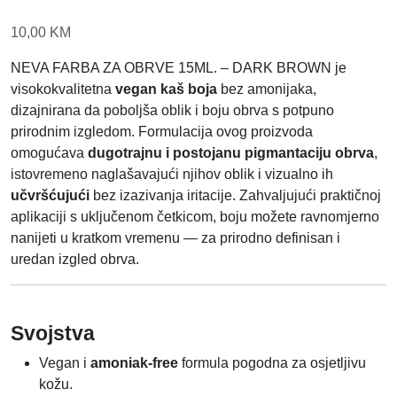
10,00
KM
NEVA FARBA ZA OBRVE 15ML. – DARK BROWN je
visokokvalitetna
vegan kaš boja
bez amonijaka,
dizajnirana da poboljša oblik i boju obrva s potpuno
prirodnim izgledom. Formulacija ovog proizvoda
omogućava
dugotrajnu i postojanu pigmantaciju obrva
,
istovremeno naglašavajući njihov oblik i vizualno ih
učvršćujući
bez izazivanja iritacije. Zahvaljujući praktičnoj
aplikaciji s uključenom četkicom, boju možete ravnomjerno
nanijeti u kratkom vremenu — za prirodno definisan i
uredan izgled obrva.
Svojstva
Vegan i
amoniak-free
formula pogodna za osjetljivu
kožu.