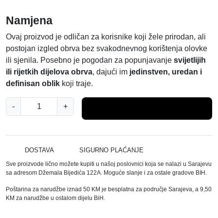
Namjena
Ovaj proizvod je odličan za korisnike koji žele prirodan, ali
postojan izgled obrva bez svakodnevnog korištenja olovke
ili sjenila. Posebno je pogodan za popunjavanje
svijetlijih
ili rijetkih dijelova obrva
, dajući im
jedinstven, uredan i
definisan oblik
koji traje.
N
-
+
Dodaj u košaricu
E
V
A
F
DOSTAVA
SIGURNO PLAĆANJE
A
Sve proizvode lično možete kupiti u našoj poslovnici koja se nalazi u Sarajevu
R
sa adresom Džemala Bijedića 122A. Moguće slanje i za ostale gradove BIH.
B
Poštarina za narudžbe iznad 50 KM je besplatna za područje Sarajeva, a 9,50
A
KM za narudžbe u ostalom dijelu BiH.
Z