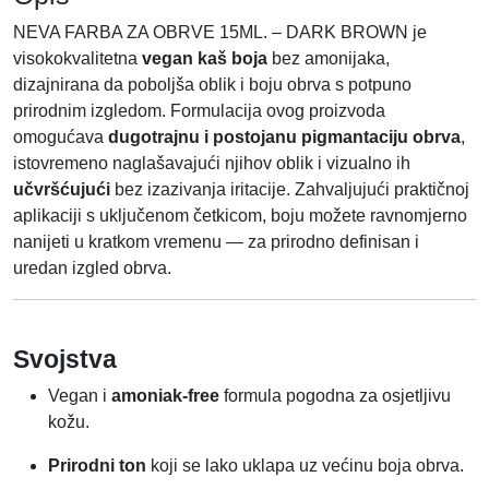
W
NEVA FARBA ZA OBRVE 15ML. – DARK BROWN je
N
visokokvalitetna
vegan kaš boja
bez amonijaka,
k
dizajnirana da poboljša oblik i boju obrva s potpuno
o
prirodnim izgledom. Formulacija ovog proizvoda
l
omogućava
dugotrajnu i postojanu pigmantaciju obrva
,
i
istovremeno naglašavajući njihov oblik i vizualno ih
č
učvršćujući
bez izazivanja iritacije. Zahvaljujući praktičnoj
i
aplikaciji s uključenom četkicom, boju možete ravnomjerno
n
nanijeti u kratkom vremenu — za prirodno definisan i
a
uredan izgled obrva.
Svojstva
Vegan i
amoniak-free
formula pogodna za osjetljivu
kožu.
Prirodni ton
koji se lako uklapa uz većinu boja obrva.