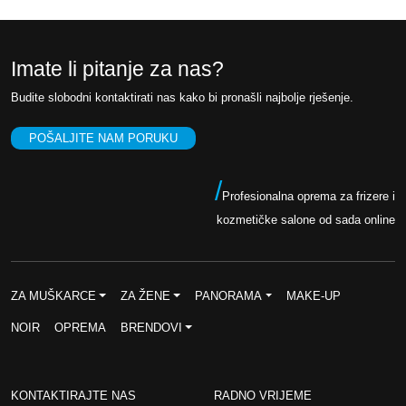
Imate li pitanje za nas?
Budite slobodni kontaktirati nas kako bi pronašli najbolje rješenje.
POŠALJITE NAM PORUKU
/
Profesionalna oprema za frizere i
kozmetičke salone od sada online
ZA MUŠKARCE
ZA ŽENE
PANORAMA
MAKE-UP
NOIR
OPREMA
BRENDOVI
KONTAKTIRAJTE NAS
RADNO VRIJEME