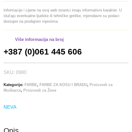
A
O
Informacije i cijene na ovoj web stranici imaju informativni karakter. U
B
slučaju eventualne ljudske ili tehničke greške, mjerodavni su podaci
dostupni na prodajnim mjestima
R
V
E
Više informacija na broj
1
+387 (0)061 445 606
5
M
L
.
SKU:
0980
-
Kategorije:
FARBE
,
FARBE ZA KOSU I BRADU
,
Proizvodi za
D
Muškarce
,
Proizvodi za Žene
A
R
K
NEVA
B
R
O
Opis