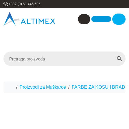
Skip to content
+387 (0) 61 445 606
Me
Account
Home
Proizvodi za Muškarce
FARBE ZA KOSU I BRADU