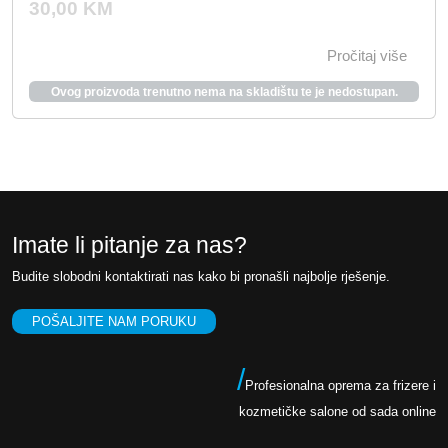
30,00
KM
Pročitaj više
Ovog proizvoda trenutno nema na skladištu te je nedostupan.
Imate li pitanje za nas?
Budite slobodni kontaktirati nas kako bi pronašli najbolje rješenje.
POŠALJITE NAM PORUKU
/
Profesionalna oprema za frizere i
kozmetičke salone od sada online