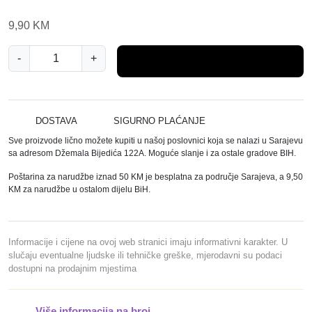
9,90
KM
N
-
+
Dodaj u košaricu
I
T
R
I
DOSTAVA
SIGURNO PLAĆANJE
L
Sve proizvode lično možete kupiti u našoj poslovnici koja se nalazi u Sarajevu
R
sa adresom Džemala Bijedića 122A. Moguće slanje i za ostale gradove BIH.
U
Poštarina za narudžbe iznad 50 KM je besplatna za područje Sarajeva, a 9,50
K
KM za narudžbe u ostalom dijelu BiH.
A
V
I
Informacije i cijene na ovoj web stranici imaju informativni karakter. U
C
slučaju eventualne ljudske ili tehničke greške, mjerodavni su podaci
dostupni na prodajnim mjestima
E
M
V
Više informacija na broj