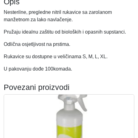
Opis
l
Nesterilne, pregledne nitril rukavice sa zarolanom
i
manžetnom za lako navlačenje.
č
i
Pružaju idealnu zaštitu od bioloških i opasnih supstanci.
n
a
Odlična osjetljivost na prstima.
Rukavice su dostupne u veličinama S, M, L, XL.
U pakovanju dođe 100komada.
Povezani proizvodi