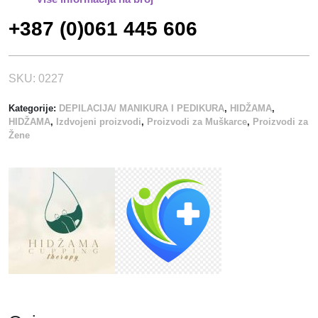
E
+387 (0)061 445 606
L
I
Č
I
SKU:
0227
N
Kategorije:
DEPILACIJA/ MANIKURA I PEDIKURA
,
HIDŽAMA
,
A
HIDŽAMA
,
Izdvojeni proizvodi
,
Proizvodi za Muškarce
,
Proizvodi za
1
Žene
0
0
/
1
-
C
R
N
E
k
o