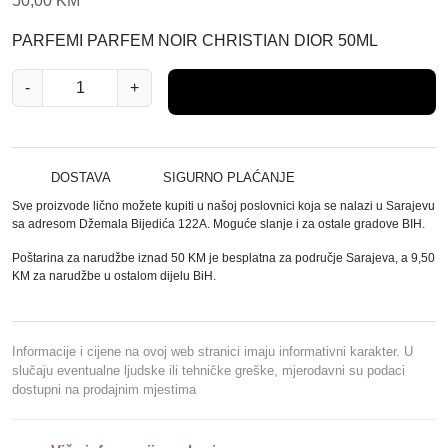
50,00
KM
PARFEMI PARFEM NOIR CHRISTIAN DIOR 50ML
N
-
+
Dodaj u košaricu
O
I
R
P
DOSTAVA
SIGURNO PLAĆANJE
A
Sve proizvode lično možete kupiti u našoj poslovnici koja se nalazi u Sarajevu
R
sa adresom Džemala Bijedića 122A. Moguće slanje i za ostale gradove BIH.
F
Poštarina za narudžbe iznad 50 KM je besplatna za područje Sarajeva, a 9,50
E
KM za narudžbe u ostalom dijelu BiH.
M
5
0
Informacije i cijene na ovoj web stranici imaju informativni karakter. U
M
slučaju eventualne ljudske ili tehničke greške, mjerodavni su podaci
dostupni na prodajnim mjestima
L
.
-