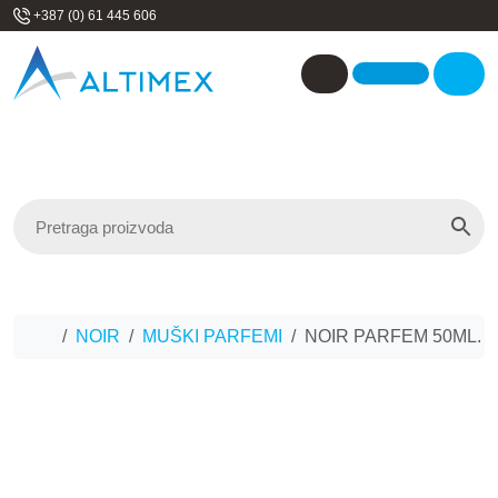
Skip to content
+387 (0) 61 445 606
Me
Account
Home
NOIR
MUŠKI PARFEMI
NOIR PARFEM 50ML. -