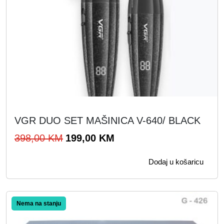
VGR DUO SET MAŠINICA V-640/ BLACK
I
T
398,00
KM
199,00
KM
z
r
Dodaj u košaricu
v
e
o
n
r
u
n
t
a
n