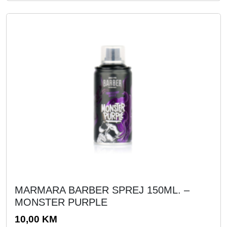
,
0
K
0
M
.
K
M
.
MARMARA BARBER SPREJ 150ML. –
MONSTER PURPLE
10,00
KM