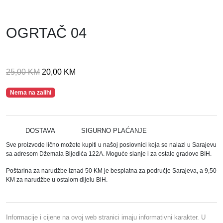
OGRTAČ 04
I
T
25,00
KM
20,00
KM
z
r
Nema na zalihi
v
e
o
n
r
u
n
t
DOSTAVA
SIGURNO PLAĆANJE
a
n
Sve proizvode lično možete kupiti u našoj poslovnici koja se nalazi u Sarajevu
sa adresom Džemala Bijedića 122A. Moguće slanje i za ostale gradove BIH.
c
a
i
c
Poštarina za narudžbe iznad 50 KM je besplatna za područje Sarajeva, a 9,50
j
i
KM za narudžbe u ostalom dijelu BiH.
e
j
n
e
a
n
Informacije i cijene na ovoj web stranici imaju informativni karakter. U