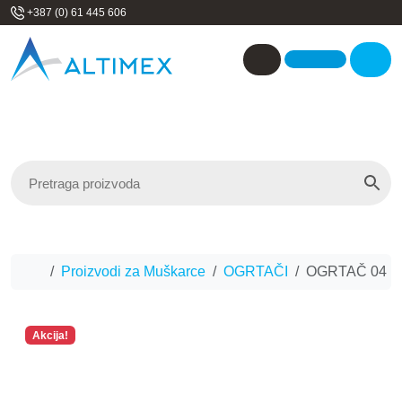
Skip to content
+387 (0) 61 445 606
Me
Account
Home
Proizvodi za Muškarce
OGRTAČI
OGRTAČ 04
Akcija!