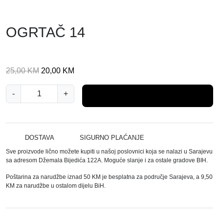
OGRTAČ 14
I
T
25,00
KM
20,00
KM
z
r
O
-
v
+
e
Dodaj u košaricu
G
o
n
R
r
u
T
n
t
A
DOSTAVA
SIGURNO PLAĆANJE
a
n
Č
Sve proizvode lično možete kupiti u našoj poslovnici koja se nalazi u Sarajevu
c
a
1
sa adresom Džemala Bijedića 122A. Moguće slanje i za ostale gradove BIH.
i
c
4
j
i
Poštarina za narudžbe iznad 50 KM je besplatna za područje Sarajeva, a 9,50
k
KM za narudžbe u ostalom dijelu BiH.
e
j
o
n
e
l
a
n
i