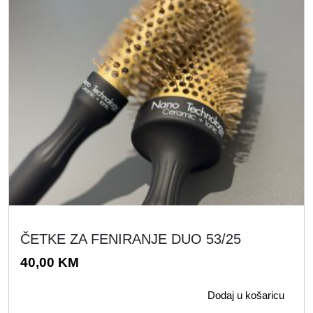
0
0
,
0
K
0
M
.
K
M
.
ČETKE ZA FENIRANJE DUO 53/25
40,00
KM
Dodaj u košaricu