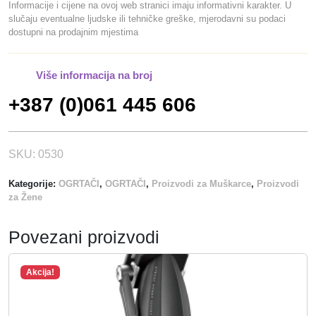
b
a
Informacije i cijene na ovoj web stranici imaju informativni karakter. U
č
slučaju eventualne ljudske ili tehničke greške, mjerodavni su podaci
i
j
dostupni na prodajnim mjestima
i
l
e
n
a
:
a
j
2
Više informacija na broj
e
0
+387 (0)061 445 606
:
,
2
0
5
0
SKU:
0530
,
0
K
Kategorije:
OGRTAČI
,
OGRTAČI
,
Proizvodi za Muškarce
,
Proizvodi
0
M
za Žene
.
K
Povezani proizvodi
M
.
Akcija!