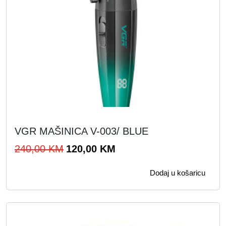
VGR MAŠINICA V-003/ BLUE
I
T
240,00
KM
120,00
KM
z
r
Dodaj u košaricu
v
e
o
n
r
u
n
t