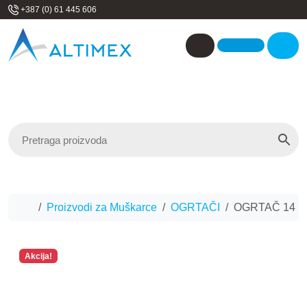
Skip to content
+387 (0) 61 445 606
Me
Account
Home
Proizvodi za Muškarce
OGRTAČI
OGRTAČ 14
Akcija!