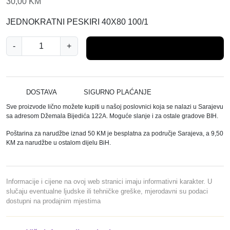
30,00
KM
JEDNOKRATNI PESKIRI 40X80 100/1
J
-
+
Dodaj u košaricu
E
D
N
O
DOSTAVA
SIGURNO PLAĆANJE
K
Sve proizvode lično možete kupiti u našoj poslovnici koja se nalazi u Sarajevu
R
sa adresom Džemala Bijedića 122A. Moguće slanje i za ostale gradove BIH.
A
Poštarina za narudžbe iznad 50 KM je besplatna za područje Sarajeva, a 9,50
T
KM za narudžbe u ostalom dijelu BiH.
N
I
P
Informacije i cijene na ovoj web stranici imaju informativni karakter. U
E
slučaju eventualne ljudske ili tehničke greške, mjerodavni su podaci
dostupni na prodajnim mjestima
Š
K
I