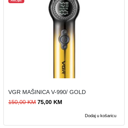
Akcija!
VGR MAŠINICA V-990/ GOLD
I
T
150,00
KM
75,00
KM
z
r
Dodaj u košaricu
v
e
o
n