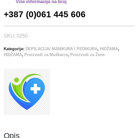
Više informacija na broj
R
+387 (0)061 445 606
I
1
0
0
SKU:
0250
/
Kategorije:
DEPILACIJA/ MANIKURA I PEDIKURA
,
HIDŽAMA
,
1
HIDŽAMA
,
Proizvodi za Muškarce
,
Proizvodi za Žene
k
o
l
i
č
i
n
a
Opis