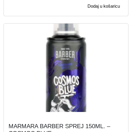
1
0
Dodaj u košaricu
5
0
0
,
K
0
M
0
.
K
M
.
MARMARA BARBER SPREJ 150ML. –