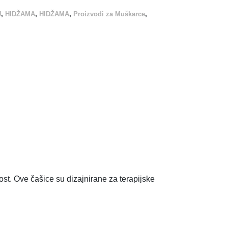
U
,
HIDŽAMA
,
HIDŽAMA
,
Proizvodi za Muškarce
,
t. Ove čašice su dizajnirane za terapijske