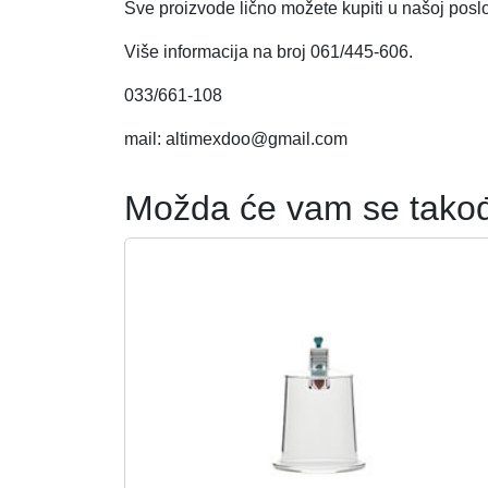
Sve proizvode lično možete kupiti u našoj pos
Više informacija na broj 061/445-606.
033/661-108
mail: altimexdoo@gmail.com
Možda će vam se takođ