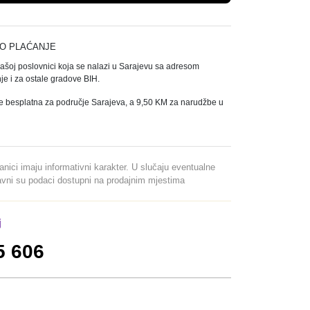
O PLAĆANJE
našoj poslovnici koja se nalazi u Sarajevu sa adresom
e i za ostale gradove BIH.
e besplatna za područje Sarajeva, a 9,50 KM za narudžbe u
ranici imaju informativni karakter. U slučaju eventualne
davni su podaci dostupni na prodajnim mjestima
j
5 606