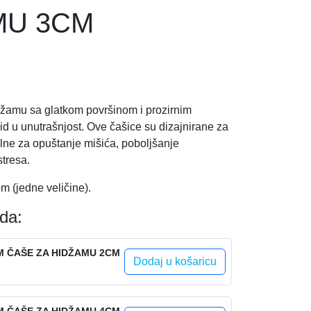
MU 3CM
žamu sa glatkom površinom i prozirnim
d u unutrašnjost. Ove čašice su dizajnirane za
alne za opuštanje mišića, poboljšanje
stresa.
m (jedne veličine).
oda:
M ČAŠE ZA HIDŽAMU 2CM
Dodaj u košaricu