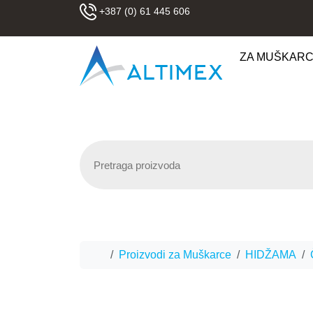
Skip to content
+387 (0) 61 445 606
ZA MUŠKAR
Home
Proizvodi za Muškarce
HIDŽAMA