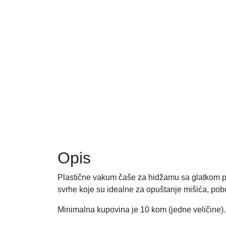
Opis
Plastične vakum čaše za hidžamu sa glatkom po
svrhe koje su idealne za opuštanje mišića, pobo
Minimalna kupovina je 10 kom (jedne veličine).