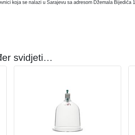
lovnici koja se nalazi u Sarajevu sa adresom Džemala Bijedića 
er svidjeti…