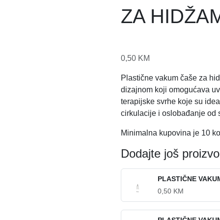
ZA HIDŽA
0,50
KM
Plastične vakum čaše za hid
dizajnom koji omogućava uvi
terapijske svrhe koje su ide
cirkulacije i oslobađanje od 
Minimalna kupovina je 10 ko
Dodajte još proizv
PLASTIČNE VAKU
0,50
KM