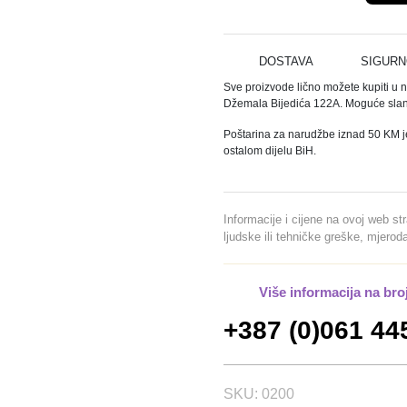
A
S
T
DOSTAVA
SIGURN
I
Sve proizvode lično možete kupiti u 
Č
Džemala Bijedića 122A. Moguće slanj
N
Poštarina za narudžbe iznad 50 KM j
E
ostalom dijelu BiH.
V
A
K
Informacije i cijene na ovoj web st
U
ljudske ili tehničke greške, mjero
M
Č
Više informacija na bro
A
Š
+387 (0)061 44
E
Z
A
SKU:
0200