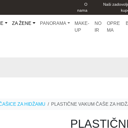
O
Naši zadovolj
nama
kup
CE
ZA ŽENE
PANORAMA
MAKE-
NO
OPRE
UP
IR
MA
ČAŠICE ZA HIDŽAMU
PLASTIČNE VAKUM ČAŠE ZA HID
PLASTIČN