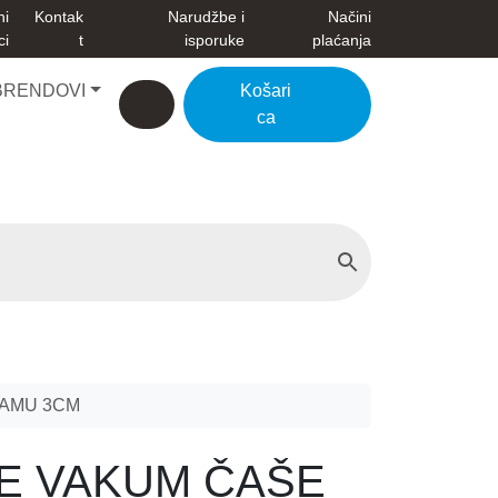
ni
Kontak
Narudžbe i
Načini
ci
t
isporuke
plaćanja
BRENDOVI
Košari
Account
Cart
ca
ŽAMU 3CM
E VAKUM ČAŠE