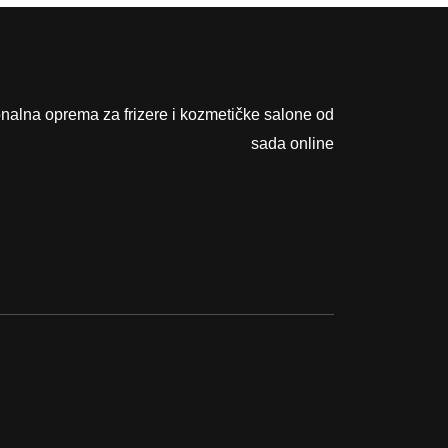
.
K
M
.
onalna oprema za frizere i kozmetičke salone od
sada online