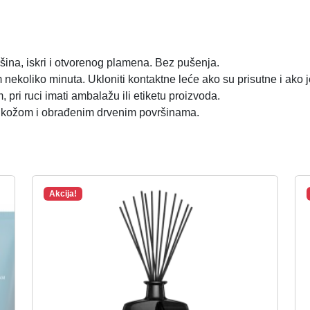
l
i
č
i
vršina, iskri i otvorenog plamena. Bez pušenja.
n
 nekoliko minuta. Ukloniti kontaktne leće ako su prisutne i ako je 
a
pri ruci imati ambalažu ili etiketu proizvoda.
m, kožom i obrađenim drvenim površinama.
Akcija!