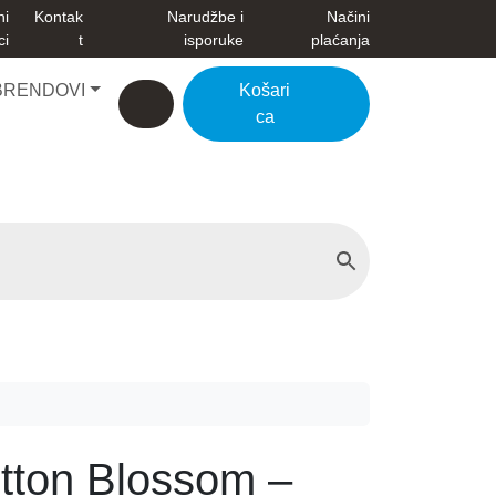
ni
Kontak
Narudžbe i
Načini
ci
t
isporuke
plaćanja
BRENDOVI
Košari
Account
Cart
ca
tton Blossom –