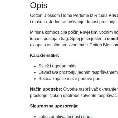
Opis
Cotton Blossom Home Perfume iz Rituals
Priv
i mošusa. Jedno raspršivanje donosi prostoriji 
Mirisna kompozicija počinje svježim, voćnim n
topao i postojan trag. Sprej je smješten u
smeđ
uklapa s ostalim proizvodima iz Cotton Blossom li
Karakteristike:
Svjež i ugodan miris
Osvježava prostoriju jednim raspršivanjem
Bočica koja se može ponovo puniti
Način upotrebe:
Otvorite raspršivač okretanjem
prostorije. Nakon upotrebe zatvorite raspršiva
Sigurnosna upozorenja:
Lako zapaljiva tečnost i para.