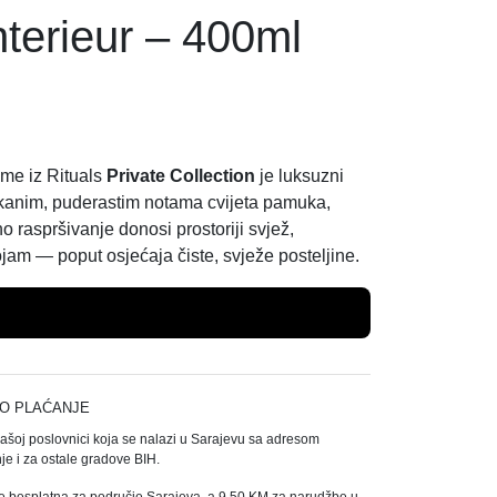
terieur – 400ml
me iz Rituals
Private Collection
je luksuzni
mekanim, puderastim notama cvijeta pamuka,
 raspršivanje donosi prostoriji svjež,
ojam — poput osjećaja čiste, svježe posteljine.
Dodaj u košaricu
O PLAĆANJE
našoj poslovnici koja se nalazi u Sarajevu sa adresom
e i za ostale gradove BIH.