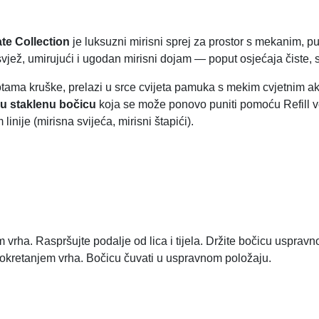
'
I
ate Collection
je luksuzni mirisni sprej za prostor s mekanim, 
n
svjež, umirujući i ugodan mirisni dojam — poput osjećaja čiste, s
t
e
otama kruške, prelazi u srce cvijeta pamuka s mekim cvjetnim 
r
u staklenu bočicu
koja se može ponovo puniti pomoću Refill verz
i
nije (mirisna svijeća, mirisni štapići).
e
u
r
–
4
0
0
 vrha. Raspršujte podalje od lica i tijela. Držite bočicu uspravn
m
č okretanjem vrha. Bočicu čuvati u uspravnom položaju.
l
k
o