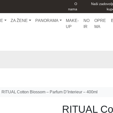
O
Naši zadovolj
nama
kup
CE
ZA ŽENE
PANORAMA
MAKE-
NO
OPRE
UP
IR
MA
RITUAL Cotton Blossom – Parfum D’Interieur – 400ml
RITUAL Co