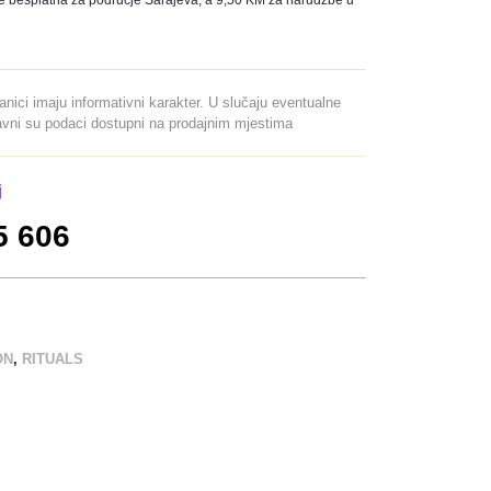
e besplatna za područje Sarajeva, a 9,50 KM za narudžbe u
ranici imaju informativni karakter. U slučaju eventualne
davni su podaci dostupni na prodajnim mjestima
j
5 606
ON
,
RITUALS