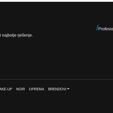
0
K
0
M
.
K
/
Profesi
M
i najbolje rješenje.
.
AKE-UP
NOIR
OPREMA
BRENDOVI