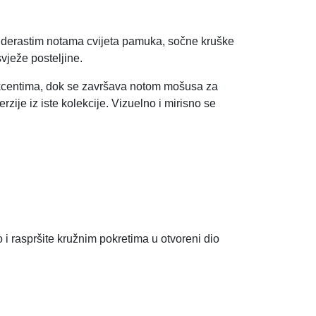
puderastim notama cvijeta pamuka, sočne kruške
vježe posteljine.
akcentima, dok se završava notom mošusa za
ije iz iste kolekcije. Vizuelno i mirisno se
o i raspršite kružnim pokretima u otvoreni dio