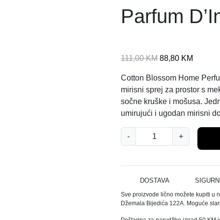
Parfum D’In
I
T
111,00
KM
88,80
KM
z
r
Cotton Blossom Home Perfu
v
e
mirisni sprej za prostor s 
o
n
sočne kruške i mošusa. Jedno
r
u
umirujući i ugodan mirisni d
n
t
a
n
R
-
+
c
a
I
i
c
T
j
i
U
e
j
A
DOSTAVA
SIGURN
n
e
L
Sve proizvode lično možete kupiti u 
a
n
C
Džemala Bijedića 122A. Moguće slanj
b
a
o