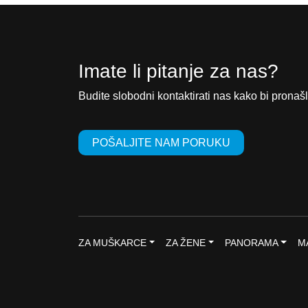
Imate li pitanje za nas?
Budite slobodni kontaktirati nas kako bi pronašl
POŠALJITE NAM PORUKU
ZA MUŠKARCE
ZA ŽENE
PANORAMA
M