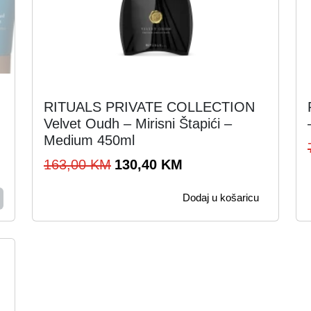
RITUALS PRIVATE COLLECTION
Velvet Oudh – Mirisni Štapići –
Medium 450ml
I
T
163,00
KM
130,40
KM
z
r
Dodaj u košaricu
v
e
o
n
r
u
n
t
a
n
c
a