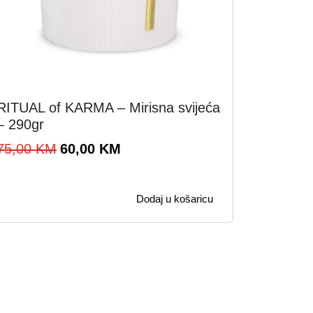
RITUAL of KARMA – Mirisna svijeća
– 290gr
I
T
75,00
KM
60,00
KM
z
r
v
e
Dodaj u košaricu
o
n
r
u
n
t
a
n
c
a
i
c