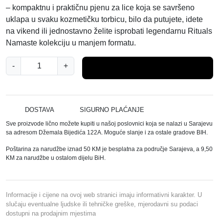
– kompaktnu i praktičnu pjenu za lice koja se savršeno
uklapa u svaku kozmetičku torbicu, bilo da putujete, idete
na vikend ili jednostavno želite isprobati legendarnu Rituals
Namaste kolekciju u manjem formatu.
R
-
+
Dodaj u košaricu
I
T
U
A
DOSTAVA
SIGURNO PLAĆANJE
L
Sve proizvode lično možete kupiti u našoj poslovnici koja se nalazi u Sarajevu
o
sa adresom Džemala Bijedića 122A. Moguće slanje i za ostale gradove BIH.
f
Poštarina za narudžbe iznad 50 KM je besplatna za područje Sarajeva, a 9,50
N
KM za narudžbe u ostalom dijelu BiH.
A
M
A
Informacije i cijene na ovoj web stranici imaju informativni karakter. U
S
slučaju eventualne ljudske ili tehničke greške, mjerodavni su podaci
dostupni na prodajnim mjestima
T