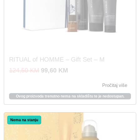
RITUAL of HOMME – Gift Set – M
I
T
124,50
KM
99,60
KM
z
r
Pročitaj više
v
e
o
n
Ovog proizvoda trenutno nema na skladištu te je nedostupan.
r
u
n
t
Akcija!
a
n
c
a
i
c