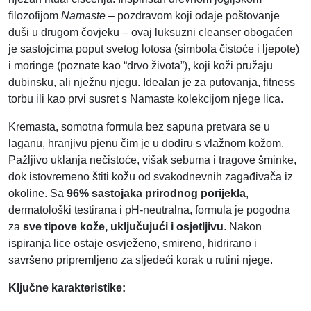
0
filozofijom
Namaste
– pozdravom koji odaje poštovanje
m
duši u drugom čovjeku – ovaj luksuzni cleanser obogaćen
l
je sastojcima poput svetog lotosa (simbola čistoće i ljepote)
k
i moringe (poznate kao “drvo života”), koji koži pružaju
o
dubinsku, ali nježnu njegu. Idealan je za putovanja, fitness
l
torbu ili kao prvi susret s Namaste kolekcijom njege lica.
i
Kremasta, somotna formula bez sapuna pretvara se u
č
laganu, hranjivu pjenu čim je u dodiru s vlažnom kožom.
i
Pažljivo uklanja nečistoće, višak sebuma i tragove šminke,
n
dok istovremeno štiti kožu od svakodnevnih zagađivača iz
a
okoline. Sa
96% sastojaka prirodnog porijekla
,
dermatološki testirana i pH-neutralna, formula je pogodna
za
sve tipove kože, uključujući i osjetljivu
. Nakon
ispiranja lice ostaje osvježeno, smireno, hidrirano i
savršeno pripremljeno za sljedeći korak u rutini njege.
Ključne karakteristike: