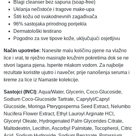
Blagi cleanser bez sapuna (soap-free)
Uklanja nečistoće i tragove make-upa
Štiti kožu od svakodnevnih zagađivača
96% sastojaka prirodnog porijekla
Dermatološki testirano
Pogodno za sve tipove kože, uključujući osjetljivu
Način upotrebe:
Nanesite malu količinu pjene na vlažno
lice i vrat, te nježno masirajte kružnim pokretima dok se ne
stvori lagana pjena. Isperite mlakom vodom. Za najbolje
rezultate koristite ujutro i navečer, prije nanošenja seruma i
kreme za lice iz Namaste kolekcije.
Sastojci (INCI):
Aqua/Water, Glycerin, Coco-Glucoside,
Sodium Coco-Glucoside Tartrate, Caprylyl/Capryl
Glucoside, Moringa Pterygosperma Seed Extract, Nelumbo
Nucifera Flower Extract, Ethyl Lauroyl Arginate HCl,
Glyceryl Oleate, Hydrogenated Palm Glycerides Citrate,
Maltodextrin, Lecithin, Ascorbyl Palmitate, Tocopherol, Citric
Acid, Sodium Hydroxide, Sodium Benzoate, Potassium