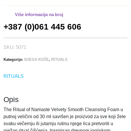
E
-
Više informacija na broj
P
+387 (0)061 445 606
j
e
n
a
SKU:
5071
z
Kategorije:
NJEGA KOŽE
,
RITUALS
a
č
i
RITUALS
š
ć
e
Opis
n
j
The Ritual of Namaste Velvety Smooth Cleansing Foam u
e
putnoj veličini od 30 ml savršen je proizvod za sve koji žele
-
svaku večernju ili jutarnju rutinu njege lica pretvoriti u
3
nježan ritual čišćenja. Inspirisan drevnom jogijskom