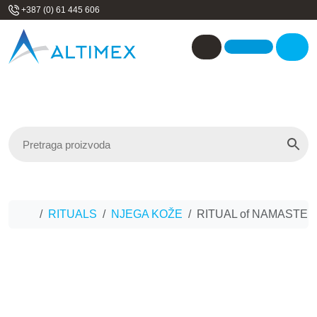
Skip to content
+387 (0) 61 445 606
Me
Account
Home
RITUALS
NJEGA KOŽE
RITUAL of NAMASTE – P