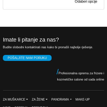
Odaberi opcije
s
r
7
0
p
o
5
0
o
i
,
z
n
0
K
v
c
0
M
o
i
Imate li pitanje za nas?
.
d
j
i
K
Budite slobodni kontaktirati nas kako bi pronašli najbolje rješenje.
e
m
M
n
a
POŠALJITE NAM PORUKU
.
v
a
i
:
/
Profesionalna oprema za frizere i
š
o
kozmetičke salone od sada online
e
d
v
3
a
9
r
ZA MUŠKARCE
ZA ŽENE
PANORAMA
MAKE-UP
i
,