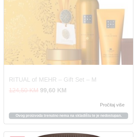
j
i
e
j
n
e
a
n
b
a
i
j
l
e
a
:
j
9
RITUAL of MEHR – Gift Set – M
e
9
I
T
124,50
KM
99,60
KM
:
,
z
r
1
6
Pročitaj više
v
e
2
0
o
n
Ovog proizvoda trenutno nema na skladištu te je nedostupan.
4
r
u
,
K
n
t
5
M