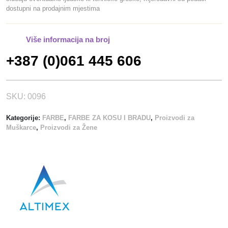
dostupni na prodajnim mjestima
R
B
A
Više informacija na broj
B
+387 (0)061 445 606
R
.
5
k
SKU:
0096
o
Kategorije:
FARBE
,
FARBE ZA KOSU I BRADU
,
Proizvodi za
l
Muškarce
,
Proizvodi za Žene
i
č
i
n
a