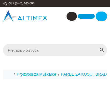
Skip to content
+387 (0) 61 445 606
Me
Account
Home
Proizvodi za Muškarce
FARBE ZA KOSU I BRADU