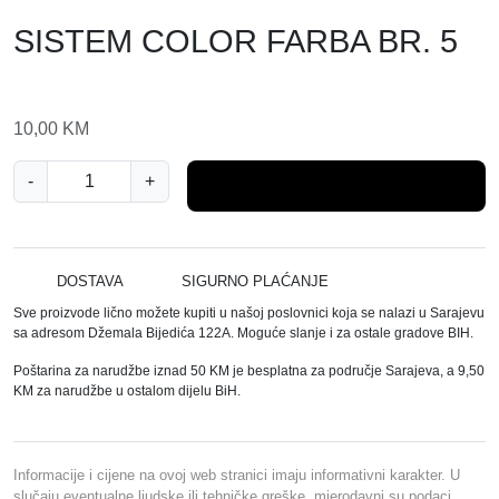
SISTEM COLOR FARBA BR. 5
10,00
KM
S
-
+
Dodaj u košaricu
I
S
T
E
DOSTAVA
SIGURNO PLAĆANJE
M
Sve proizvode lično možete kupiti u našoj poslovnici koja se nalazi u Sarajevu
C
sa adresom Džemala Bijedića 122A. Moguće slanje i za ostale gradove BIH.
O
Poštarina za narudžbe iznad 50 KM je besplatna za područje Sarajeva, a 9,50
L
KM za narudžbe u ostalom dijelu BiH.
O
R
F
Informacije i cijene na ovoj web stranici imaju informativni karakter. U
A
slučaju eventualne ljudske ili tehničke greške, mjerodavni su podaci