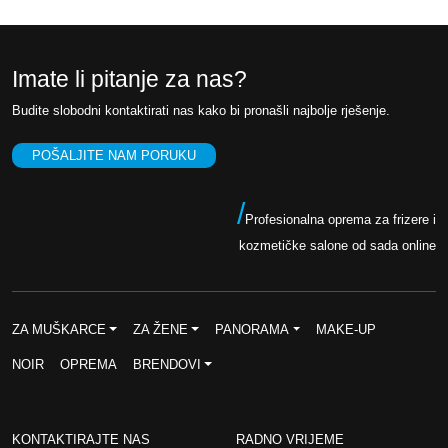
Imate li pitanje za nas?
Budite slobodni kontaktirati nas kako bi pronašli najbolje rješenje.
POŠALJITE NAM PORUKU
/
Profesionalna oprema za frizere i
kozmetičke salone od sada online
ZA MUŠKARCE
ZA ŽENE
PANORAMA
MAKE-UP
NOIR
OPREMA
BRENDOVI
KONTAKTIRAJTE NAS
RADNO VRIJEME