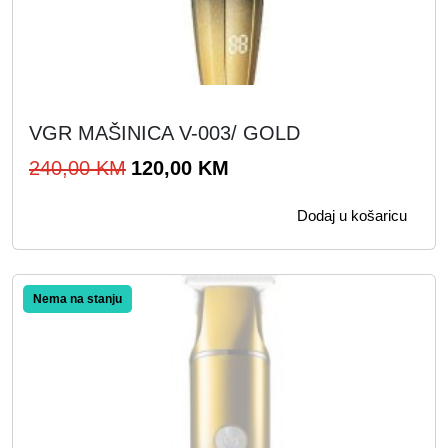
VGR MAŠINICA V-003/ GOLD
I
T
240,00
KM
120,00
KM
z
r
Dodaj u košaricu
v
e
o
n
r
u
Akcija!
n
t
a
n
c
a
i
c
j
i
e
j