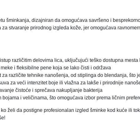
etu šminkanja, dizajniran da omogućava savršeno i besprekorno 
na za stvaranje prirodnog izgleda kože, jer omogućava ravnomern
stup različitim delovima lica, uključujući teško dostupna mesta 
meke i fleksibilne pene koja se lako čisti i održava
 različite tehnike nanošenja, od stiplinga do blendanja, što 
suva za veći intenzitet boje ili vlažna za lakše i prirodnije nanoš
vanje čistoće i sprečava nakupljanje bakterija
nim bojama i veličinama, što omogućava izbor prema ličnim prefe
o želi da postigne profesionalan izgled šminke kod kuće ili tok
še!