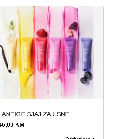
O
LANEIGE SJAJ ZA USNE
v
a
45,00
KM
p