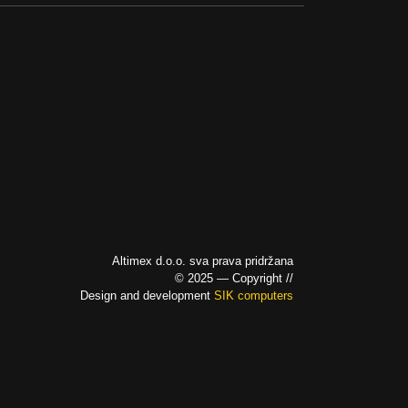
d
a
b
a
n
a
s
Altimex d.o.o. sva prava pridržana
a
© 2025 — Copyright //
n
Design and development
SIK computers
c
p