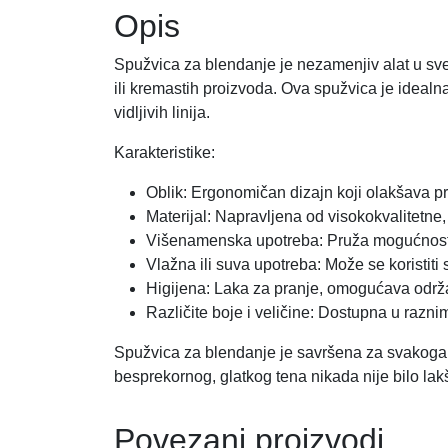
Opis
Spužvica za blendanje je nezamenjiv alat u sv
ili kremastih proizvoda. Ova spužvica je ideal
vidljivih linija.
Karakteristike:
Oblik: Ergonomičan dizajn koji olakšava pri
Materijal: Napravljena od visokokvalitetne, 
Višenamenska upotreba: Pruža mogućnost za
Vlažna ili suva upotreba: Može se koristiti 
Higijena: Laka za pranje, omogućava održa
Različite boje i veličine: Dostupna u raz
Spužvica za blendanje je savršena za svakoga k
besprekornog, glatkog tena nikada nije bilo lak
Povezani proizvodi