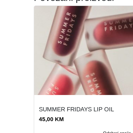
O
SUMMER FRIDAYS LIP OIL
v
a
45,00
KM
j
p