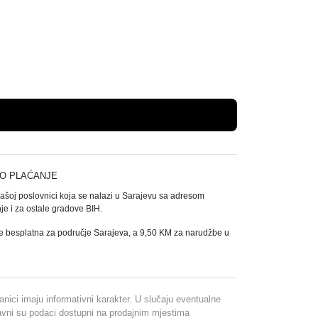
Dodaj u košaricu
O PLAĆANJE
našoj poslovnici koja se nalazi u Sarajevu sa adresom
e i za ostale gradove BIH.
e besplatna za područje Sarajeva, a 9,50 KM za narudžbe u
ranici imaju informativni karakter. U slučaju eventualne
davni su podaci dostupni na prodajnim mjestima