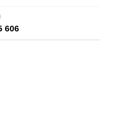
j
5 606