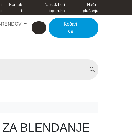
ni
Kontak
Narudžbe i
Načini
ci
t
isporuke
plaćanja
BRENDOVI
Košari
Account
Cart
ca
 ZA BLENDANJE