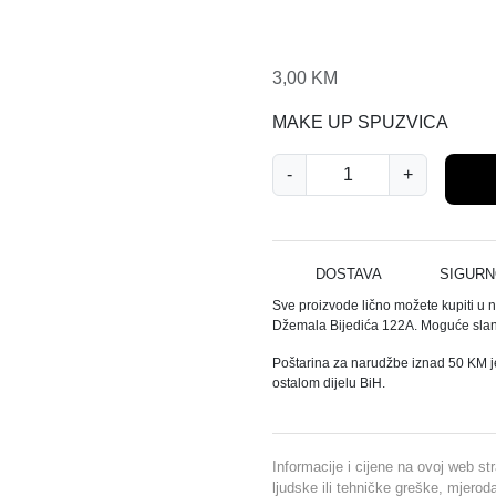
3,00
KM
MAKE UP SPUZVICA
S
-
+
P
U
Ž
V
DOSTAVA
SIGURN
I
Sve proizvode lično možete kupiti u 
C
Džemala Bijedića 122A. Moguće slanj
A
Poštarina za narudžbe iznad 50 KM j
Z
ostalom dijelu BiH.
A
B
L
Informacije i cijene na ovoj web st
E
ljudske ili tehničke greške, mjero