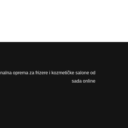
a
n
O
p
c
onalna oprema za frizere i kozmetičke salone od
e
sada online
s
e
m
o
g
u
o