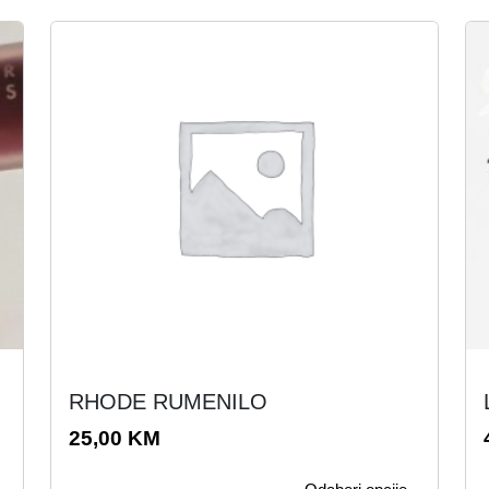
O
RHODE RUMENILO
v
a
25,00
KM
j
j
p