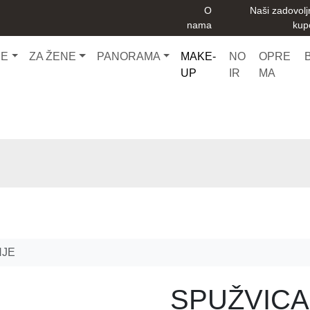
O
Naši zadovolj
nama
kup
CE
ZA ŽENE
PANORAMA
MAKE-
NO
OPRE
UP
IR
MA
NJE
SPUŽVICA