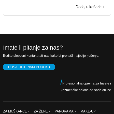
z
r
9
0
Dodaj u košaricu
v
e
,
o
n
9
K
r
u
0
M
n
t
.
a
n
K
c
a
Imate li pitanje za nas?
M
i
c
.
Budite slobodni kontaktirati nas kako bi pronašli najbolje rješenje.
j
i
e
j
POŠALJITE NAM PORUKU
n
e
a
n
/
Profesionalna oprema za frizere i
b
a
kozmetičke salone od sada online
i
j
l
e
a
:
ZA MUŠKARCE
ZA ŽENE
PANORAMA
MAKE-UP