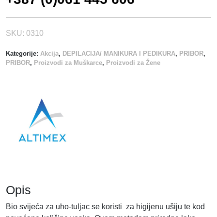
i
č
i
SKU:
0310
n
Kategorije:
Akcija
,
DEPILACIJA/ MANIKURA I PEDIKURA
,
PRIBOR
,
a
PRIBOR
,
Proizvodi za Muškarce
,
Proizvodi za Žene
Opis
Bio svijeća za uho-tuljac se koristi za higijenu ušiju te kod