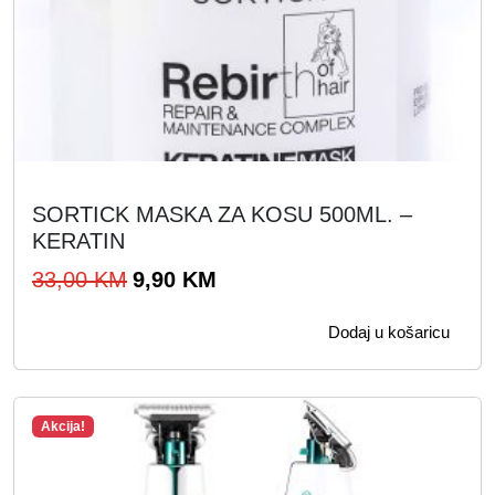
SORTICK MASKA ZA KOSU 500ML. –
KERATIN
I
T
33,00
KM
9,90
KM
z
r
Dodaj u košaricu
v
e
o
n
r
u
Akcija!
n
t
a
n
c
a