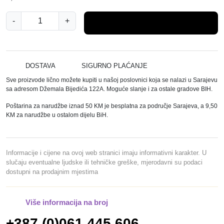
Š
-
+
Dodaj u košaricu
T
A
P
I
DOSTAVA
SIGURNO PLAĆANJE
Ć
Sve proizvode lično možete kupiti u našoj poslovnici koja se nalazi u Sarajevu
I
sa adresom Džemala Bijedića 122A. Moguće slanje i za ostale gradove BIH.
Z
Poštarina za narudžbe iznad 50 KM je besplatna za područje Sarajeva, a 9,50
A
KM za narudžbe u ostalom dijelu BiH.
U
Š
I
Informacije i cijene na ovoj web stranici imaju informativni karakter. U
2
slučaju eventualne ljudske ili tehničke greške, mjerodavni su podaci
dostupni na prodajnim mjestima
/
1
k
Više informacija na broj
o
+387 (0)061 445 606
l