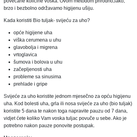
povećane količine voska. Ovom metodom prirodno,lako,
brzo i bezbolno održavamo higijenu ušiju.
Kada koristiti Bio tuljak- svijeću za uho?
opće higijene uha
viška cerumena u uhu
glavobolja i migrena
vrtoglavica
šumova i bolova u uhu
začepljenosti uha
probleme sa sinusima
prehlade i gripe
Svijeće za uho koristite jednom mjesečno za opću higijenu
uha. Kod bolesti uha, grla ili nosa svijeće za uho (bio tuljak)
koristite 5 dana te nakon toga napravite pauzu od 7 dana,
vidjet ćete koliko Vam voska tuljac povuče u sebe. Ako je
potrebno nakon pauze ponovite postupak.