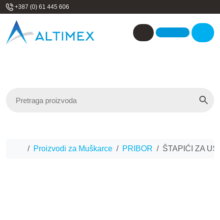
Skip to content
+387 (0) 61 445 606
Me
Account
Home
Proizvodi za Muškarce
PRIBOR
ŠTAPIĆI ZA UŠI