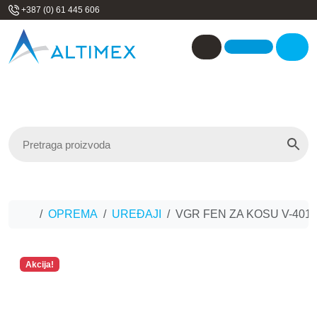
Skip to content
+387 (0) 61 445 606
Me
Account
Home
OPREMA
UREĐAJI
VGR FEN ZA KOSU V-401/
Akcija!