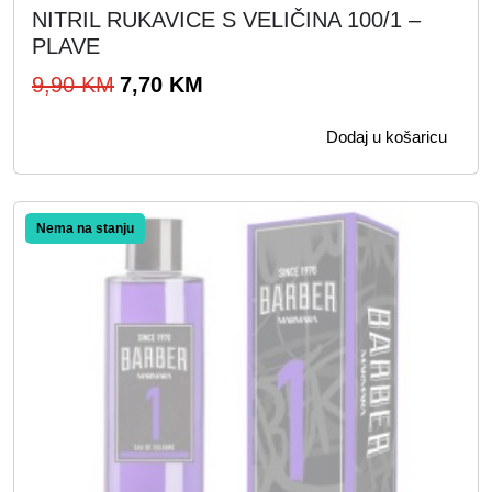
NITRIL RUKAVICE S VELIČINA 100/1 –
PLAVE
I
T
9,90
KM
7,70
KM
z
r
Dodaj u košaricu
v
e
o
n
r
u
Akcija!
n
t
a
n
c
a
i
c
j
i
e
j
n
e
a
n
b
a