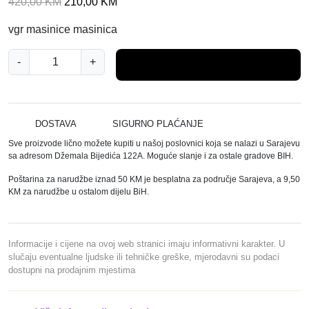
I
T
420,00
KM
210,00
KM
z
r
vgr masinice masinica
v
e
o
n
V
-
+
Dodaj u košaricu
r
u
G
n
t
R
a
n
F
c
a
E
DOSTAVA
SIGURNO PLAĆANJE
i
c
N
Sve proizvode lično možete kupiti u našoj poslovnici koja se nalazi u Sarajevu
j
i
Z
sa adresom Džemala Bijedića 122A. Moguće slanje i za ostale gradove BIH.
e
j
A
Poštarina za narudžbe iznad 50 KM je besplatna za područje Sarajeva, a 9,50
n
e
K
KM za narudžbe u ostalom dijelu BiH.
a
n
O
b
a
S
i
j
U
Informacije i cijene na ovoj web stranici imaju informativni karakter. U
l
e
V
slučaju eventualne ljudske ili tehničke greške, mjerodavni su podaci
a
:
dostupni na prodajnim mjestima
-
j
2
4
e
1
0