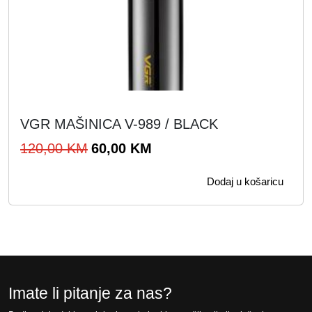
n
e
a
n
b
a
i
j
l
e
a
:
j
1
VGR MAŠINICA V-989 / BLACK
e
6
I
T
120,00
KM
60,00
KM
:
,
z
r
3
0
Dodaj u košaricu
v
e
2
0
o
n
,
r
u
0
K
n
t
0
M
a
n
.
c
a
Imate li pitanje za nas?
K
i
c