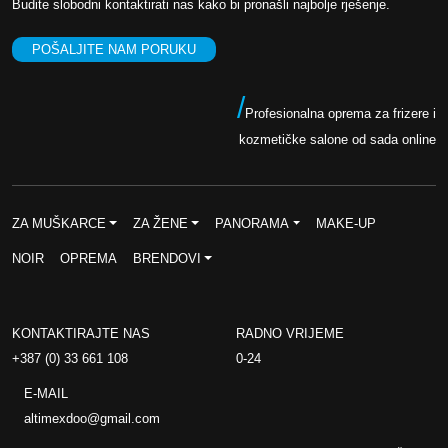
M
Budite slobodni kontaktirati nas kako bi pronašli najbolje rješenje.
j
i
.
e
j
POŠALJITE NAM PORUKU
n
e
a
n
/
Profesionalna oprema za frizere i
b
a
kozmetičke salone od sada online
i
j
l
e
a
:
ZA MUŠKARCE
ZA ŽENE
PANORAMA
MAKE-UP
j
6
NOIR
OPREMA
BRENDOVI
e
0
:
,
1
0
KONTAKTIRAJTE NAS
RADNO VRIJEME
2
0
+387 (0) 33 661 108
0-24
0
E-MAIL
,
K
altimexdoo@gmail.com
0
M