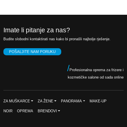
n
t
,
a
n
0
K
c
a
0
M
i
c
Imate li pitanje za nas?
.
j
i
K
Budite slobodni kontaktirati nas kako bi pronašli najbolje rješenje.
e
j
M
n
e
POŠALJITE NAM PORUKU
.
a
n
b
a
/
Profesionalna oprema za frizere i
i
j
kozmetičke salone od sada online
l
e
a
:
j
5
ZA MUŠKARCE
ZA ŽENE
PANORAMA
MAKE-UP
e
5
NOIR
OPREMA
BRENDOVI
:
,
1
0