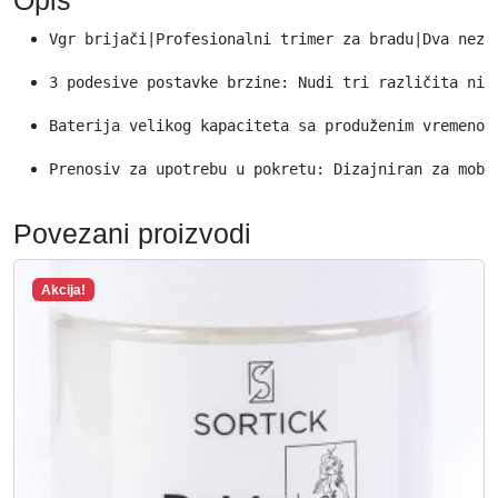
Opis
Vgr brijači|Profesionalni trimer za bradu|Dva neza
3 podesive postavke brzine: Nudi tri različita niv
Baterija velikog kapaciteta sa produženim vremenom
Prenosiv za upotrebu u pokretu: Dizajniran za mobi
Povezani proizvodi
Akcija!