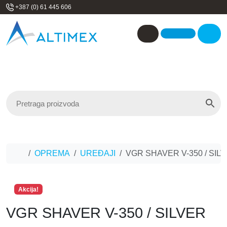
Skip to content
+387 (0) 61 445 606
Me
Account
Home
OPREMA
UREĐAJI
VGR SHAVER V-350 / SIL
Akcija!
VGR SHAVER V-350 / SILVER