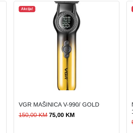
Akcija!
VGR MAŠINICA V-990/ GOLD
I
T
150,00
KM
75,00
KM
z
r
v
e