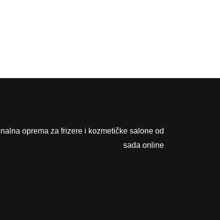
e
,
:
7
9
0
,
9
K
0
M
.
K
M
onalna oprema za frizere i kozmetičke salone od
.
sada online