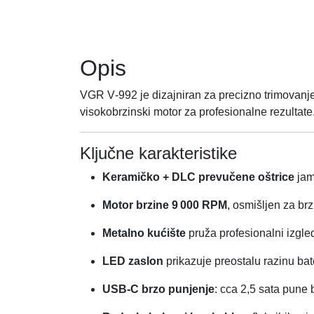
Opis
VGR V‑992 je dizajniran za precizno trimovanje
visokobrzinski motor za profesionalne rezultate
Ključne karakteristike
Keramičko + DLC prevučene oštrice
jamč
Motor brzine 9 000 RPM
, osmišljen za brzi
Metalno kućište
pruža profesionalni izgled
LED zaslon
prikazuje preostalu razinu bat
USB‑C brzo punjenje
: cca 2,5 sata pune