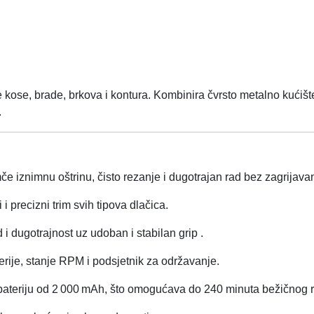
 kose, brade, brkova i kontura. Kombinira čvrsto metalno kućiš
.
e iznimnu oštrinu, čisto rezanje i dugotrajan rad bez zagrijavan
 i precizni trim svih tipova dlačica.
 i dugotrajnost uz udoban i stabilan grip
.
erije, stanje RPM i podsjetnik za održavanje.
 bateriju od 2 000 mAh, što omogućava do 240 minuta bežičnog 