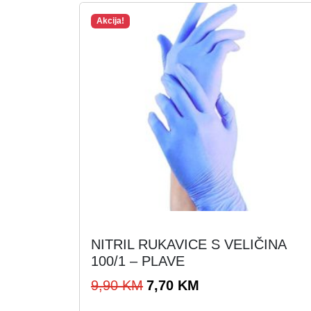
Akcija!
NITRIL RUKAVICE S VELIČINA
100/1 – PLAVE
I
T
9,90
KM
7,70
KM
z
r