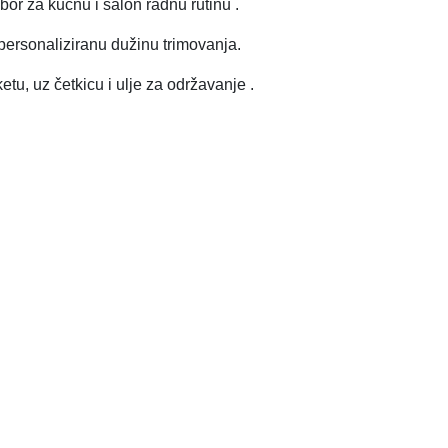
zbor za kućnu i salon radnu rutinu
.
ersonaliziranu dužinu trimovanja.
etu, uz četkicu i ulje za održavanje
.