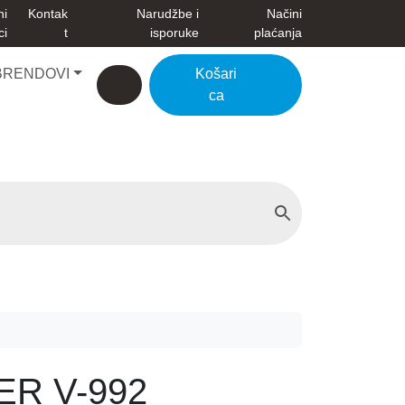
ni
Kontak
Narudžbe i
Načini
ci
t
isporuke
plaćanja
BRENDOVI
Košari
Account
Cart
ca
ER V-992