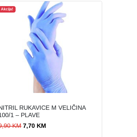
Akcija!
NITRIL RUKAVICE M VELIČINA
100/1 – PLAVE
I
T
9,90
KM
7,70
KM
z
r