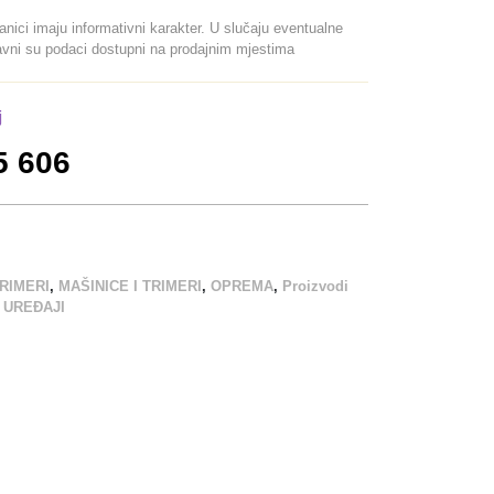
ranici imaju informativni karakter. U slučaju eventualne
davni su podaci dostupni na prodajnim mjestima
j
5 606
TRIMERI
,
MAŠINICE I TRIMERI
,
OPREMA
,
Proizvodi
,
UREĐAJI