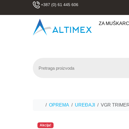
Skip to content
+387 (0) 61 445 606
ZA MUŠKAR
Home
OPREMA
UREĐAJI
VGR TRIMER
Akcija!