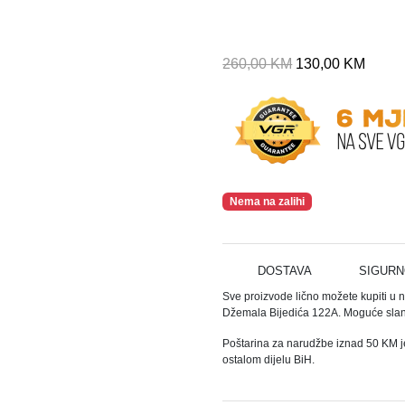
I
T
260,00
KM
130,00
KM
z
r
v
e
o
n
r
u
n
t
a
n
Nema na zalihi
c
a
i
c
j
i
DOSTAVA
SIGURN
e
j
Sve proizvode lično možete kupiti u 
n
e
Džemala Bijedića 122A. Moguće slanj
a
n
b
a
Poštarina za narudžbe iznad 50 KM j
ostalom dijelu BiH.
i
j
l
e