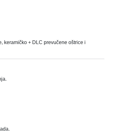
te, keramičko + DLC prevučene oštrice i
ja.
rada.