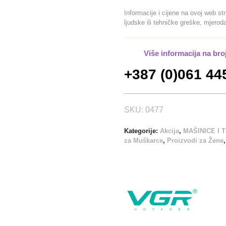
a
:
Informacije i cijene na ovoj web st
j
1
ljudske ili tehničke greške, mjero
e
3
:
0
2
,
Više informacija na bro
6
0
+387 (0)061 44
0
0
,
0
K
SKU:
0477
0
M
.
Kategorije:
Akcija
,
MAŠINICE I 
K
za Muškarce
,
Proizvodi za Žene
M
.