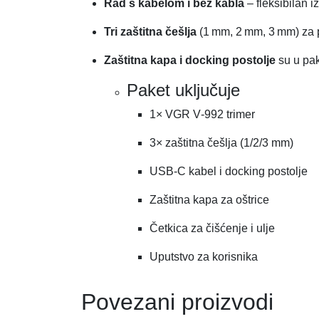
Rad s kabelom i bez kabla
– fleksibilan i
Tri zaštitna češlja
(1 mm, 2 mm, 3 mm) za p
Zaštitna kapa i docking postolje
su u pak
Paket uključuje
1× VGR V‑992 trimer
3× zaštitna češlja (1/2/3 mm)
USB‑C kabel i docking postolje
Zaštitna kapa za oštrice
Četkica za čišćenje i ulje
Uputstvo za korisnika
Povezani proizvodi