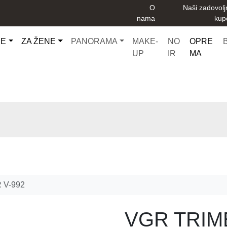
O
Naši zadovolj
nama
kup
CE
ZA ŽENE
PANORAMA
MAKE-
NO
OPRE
UP
IR
MA
 V-992
VGR TRIM