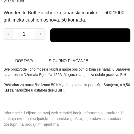
29,90
KM
Wonderfile Buff Polisher za japanski manikir — 600/3000
grit, meka cushion osnova, 50 komada.
W
-
+
Dodaj u košaricu
o
n
d
e
DOSTAVA
SIGURNO PLAĆANJE
r
Sve proizvode lično možete kupiti u našoj poslovnici koja se nalazi u Sarajevu
f
sa adresom Džemala Bijedića 122A. Moguće slanje i za ostale gradove BIH.
i
Poštarina za narudžbe iznad 50 KM je besplatna za područje Sarajeva, a 9,50
l
KM za narudžbe u ostalom dijelu BiH.
e
p
o
Informacije i cijene na ovoj web stranici imaju informativni karakter. U
l
slučaju eventualne ljudske ili tehničke greške, mjerodavni su podaci
dostupni na prodajnim mjestima
i
r