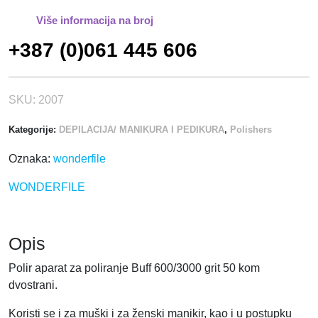
n
Više informacija na broj
i
+387 (0)061 445 606
p
a
p
i
SKU:
2007
r
Kategorije:
DEPILACIJA/ MANIKURA I PEDIKURA
,
Polishers
5
0
Oznaka:
wonderfile
/
1
WONDERFILE
k
o
l
Opis
i
č
Polir aparat za poliranje Buff 600/3000 grit 50 kom
i
dvostrani.
n
Koristi se i za muški i za ženski manikir, kao i u postupku