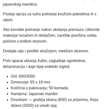
a
japanskog manikira.
Postoji opcija za suho poliranje kružnim pokretima ili s
uljem.
Ako koristite poliranje nakon skidanja premaza: Uklonite
materijal rezačem ili skidačem, završite površinu nokta
polirom s tvrđom stranom.
Dodajte ulje i pređite stražnjom, mekšom stranom.
Polir aparat uklanja žutilo, zaglađuje ogrebotine,
delaminaciju i daje lijep estetski izgled.
Grit: 600/3000
Dimenzije: 65 x 18 mm
Količina u pakovanju: 50 komada
Namjena: Japanski manikir
Dvostrani — grublja strana (600) za pripremu, finija
strana (3000) za visoki sjaj