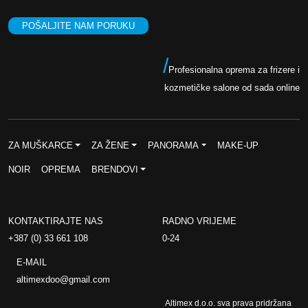
POŠALJITE NAM PORUKU
/
Profesionalna oprema za frizere i
kozmetičke salone od sada online
ZA MUŠKARCE
ZA ŽENE
PANORAMA
MAKE-UP
NOIR
OPREMA
BRENDOVI
KONTAKTIRAJTE NAS
RADNO VRIJEME
+387 (0) 33 661 108
0-24
E-MAIL
altimexdoo@gmail.com
Altimex d.o.o. sva prava pridržana