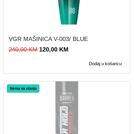
VGR MAŠINICA V-003/ BLUE
I
T
240,00
KM
120,00
KM
z
r
Dodaj u košaricu
v
e
o
n
r
u
n
t
a
n
c
a
i
c
j
i
e
j