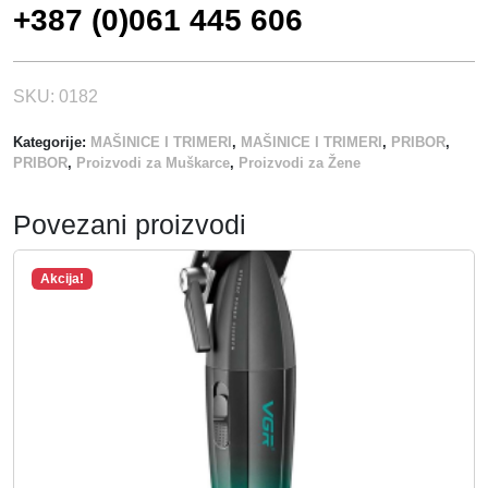
+387 (0)061 445 606
SKU:
0182
Kategorije:
MAŠINICE I TRIMERI
,
MAŠINICE I TRIMERI
,
PRIBOR
,
PRIBOR
,
Proizvodi za Muškarce
,
Proizvodi za Žene
Povezani proizvodi
Akcija!