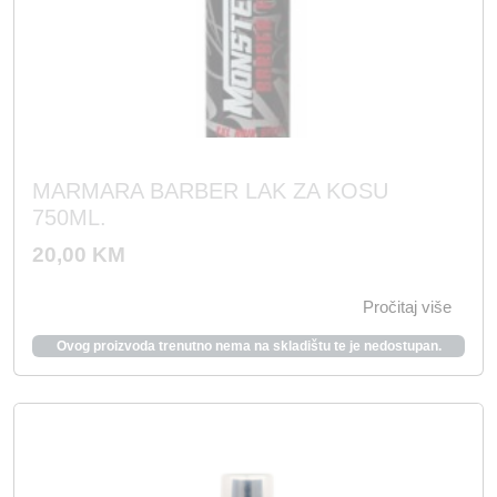
n
e
a
n
b
a
i
j
l
e
a
:
MARMARA BARBER LAK ZA KOSU
j
1
750ML.
e
2
20,00
KM
:
0
2
,
Pročitaj više
4
0
Ovog proizvoda trenutno nema na skladištu te je nedostupan.
0
0
,
0
K
0
M
.