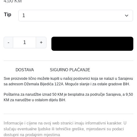
4,00
KM
Tip
B
-
+
Dodaj u košaricu
A
R
B
E
DOSTAVA
SIGURNO PLAĆANJE
R
Sve proizvode lično možete kupiti u našoj poslovnici koja se nalazi u Sarajevu
Č
sa adresom Džemala Bijedića 122A. Moguće slanje i za ostale gradove BIH.
E
Poštarina za narudžbe iznad 50 KM je besplatna za područje Sarajeva, a 9,50
Š
KM za narudžbe u ostalom dijelu BiH.
A
L
J
Informacije i cijene na ovoj web stranici imaju informativni karakter. U
k
slučaju eventualne ljudske ili tehničke greške, mjerodavni su podaci
dostupni na prodajnim mjestima
o