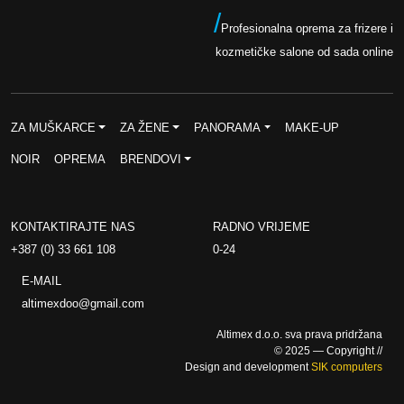
/
Profesionalna oprema za frizere i
kozmetičke salone od sada online
ZA MUŠKARCE
ZA ŽENE
PANORAMA
MAKE-UP
NOIR
OPREMA
BRENDOVI
KONTAKTIRAJTE NAS
RADNO VRIJEME
+387 (0) 33 661 108
0-24
E-MAIL
altimexdoo@gmail.com
Altimex d.o.o. sva prava pridržana
© 2025 — Copyright //
Design and development
SIK computers