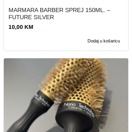
j
5
MARMARA BARBER SPREJ 150ML. –
e
5
FUTURE SILVER
:
,
10,00
KM
1
0
1
0
Dodaj u košaricu
0
,
K
0
M
0
.
K
M
.