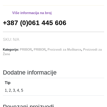
l
i
Više informacija na broj
č
+387 (0)061 445 606
i
n
a
SKU:
N/A
Kategorije:
PRIBOR
,
PRIBOR
,
Proizvodi za Muškarce
,
Proizvodi za
Žene
Dodatne informacije
Tip
1, 2, 3, 4, 5
Povezani proizvodi