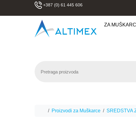
Skip to content
+387 (0) 61 445 606
ZA MUŠKAR
Home
Proizvodi za Muškarce
SREDSTVA Z