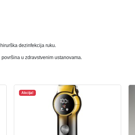
.
k
o
l
i
č
 hirurška dezinfekcija ruku.
i
n
nih površina u zdravstvenim ustanovama.
a
Akcija!