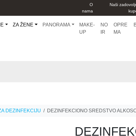
O
Naši zadovolj
nama
kup
CE
ZA ŽENE
PANORAMA
MAKE-
NO
OPRE
UP
IR
MA
A DEZINFEKCIJU
DEZINFEKCIONO SREDSTVO ALKOSOL
DEZINFE