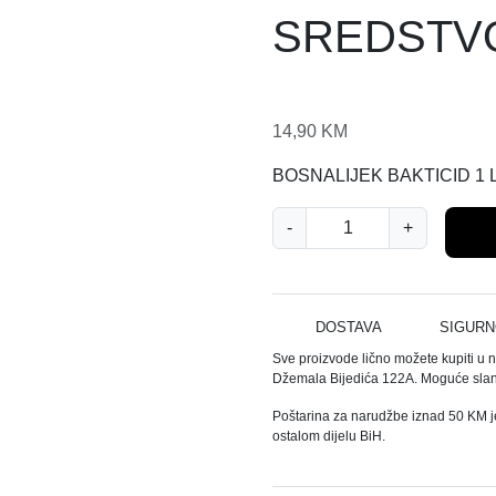
SREDSTVO
14,90
KM
BOSNALIJEK BAKTICID 1 
D
-
+
E
Z
I
N
DOSTAVA
SIGURN
F
Sve proizvode lično možete kupiti u 
E
Džemala Bijedića 122A. Moguće slanj
K
Poštarina za narudžbe iznad 50 KM j
C
ostalom dijelu BiH.
I
O