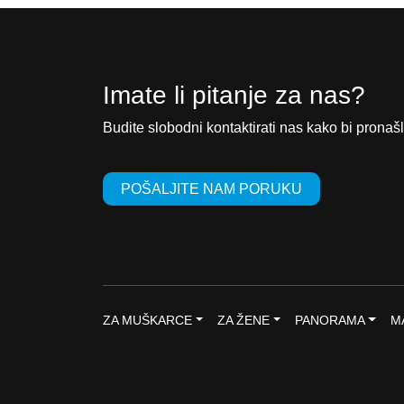
Imate li pitanje za nas?
Budite slobodni kontaktirati nas kako bi pronašl
POŠALJITE NAM PORUKU
ZA MUŠKARCE
ZA ŽENE
PANORAMA
M