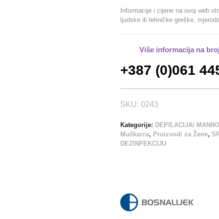
N
Informacije i cijene na ovoj web st
O
ljudske ili tehničke greške, mjero
S
R
Više informacija na bro
E
D
+387 (0)061 44
S
T
V
SKU:
0243
O
A
Kategorije:
DEPILACIJA/ MANIK
Muškarce
,
Proizvodi za Žene
,
S
L
DEZINFEKCIJU
K
O
S
O
L
1
L