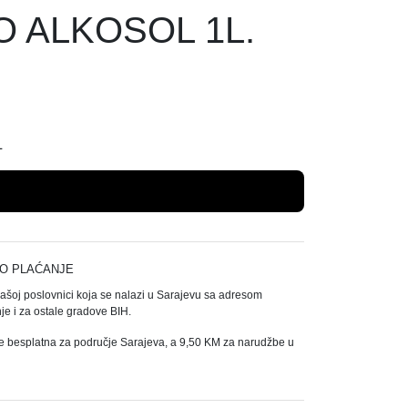
 ALKOSOL 1L.
L
Dodaj u košaricu
O PLAĆANJE
našoj poslovnici koja se nalazi u Sarajevu sa adresom
e i za ostale gradove BIH.
e besplatna za područje Sarajeva, a 9,50 KM za narudžbe u