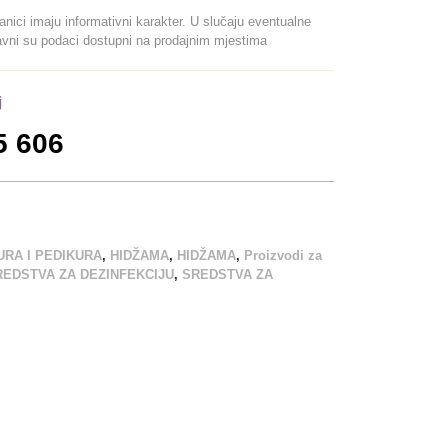
ranici imaju informativni karakter. U slučaju eventualne
davni su podaci dostupni na prodajnim mjestima
j
5 606
URA I PEDIKURA
,
HIDŽAMA
,
HIDŽAMA
,
Proizvodi za
REDSTVA ZA DEZINFEKCIJU
,
SREDSTVA ZA