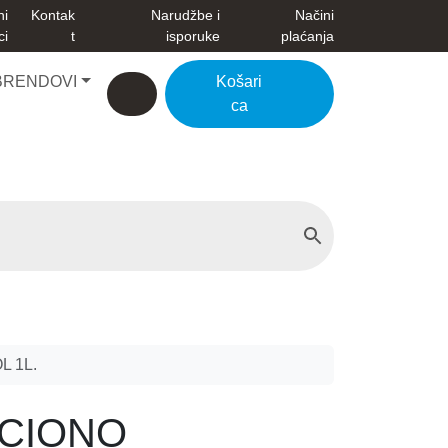
ni
Kontak
Narudžbe i
Načini
ci
t
isporuke
plaćanja
BRENDOVI
Košari
Account
Cart
ca
 1L.
KCIONO