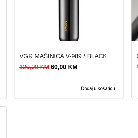
VGR MAŠINICA V-989 / BLACK
I
T
120,00
KM
60,00
KM
z
r
v
e
Dodaj u košaricu
o
n
r
u
n
t
a
n
c
a
i
c