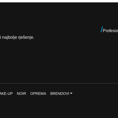
0
.
K
M
/
Profesi
.
i najbolje rješenje.
AKE-UP
NOIR
OPREMA
BRENDOVI