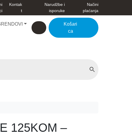
ni
Kontak
Narudžbe i
Načini
ci
t
isporuke
plaćanja
BRENDOVI
Košari
Account
Cart
ca
E 125KOM –