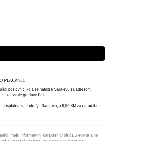
Dodaj u košaricu
O PLAĆANJE
našoj poslovnici koja se nalazi u Sarajevu sa adresom
e i za ostale gradove BIH.
e besplatna za područje Sarajeva, a 9,50 KM za narudžbe u
ranici imaju informativni karakter. U slučaju eventualne