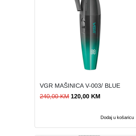
VGR MAŠINICA V-003/ BLUE
I
T
240,00
KM
120,00
KM
z
r
v
e
Dodaj u košaricu
o
n
r
u