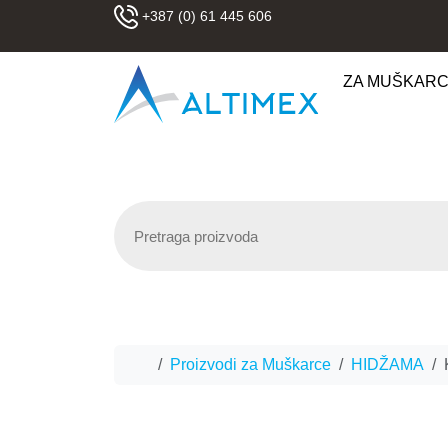
Skip to content
+387 (0) 61 445 606
ZA MUŠKAR
Home
Proizvodi za Muškarce
HIDŽAMA