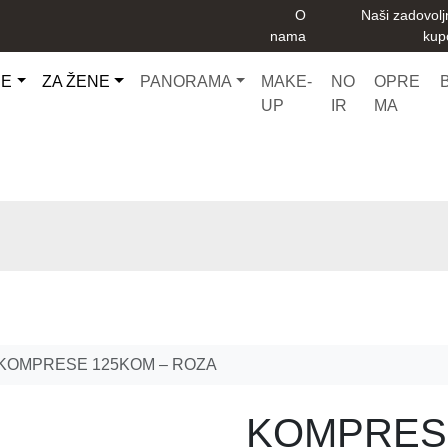
O
Naši zadovolj
nama
kup
CE
ZA ŽENE
PANORAMA
MAKE-
NO
OPRE
UP
IR
MA
KOMPRESE 125KOM – ROZA
KOMPRES