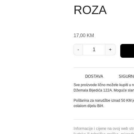
ROZA
17,00
KM
K
-
+
O
M
P
R
DOSTAVA
SIGURN
E
Sve proizvode lično možete kupiti u 
S
Džemala Bijedića 122A. Moguće slanj
E
Poštarina za narudžbe iznad 50 KM j
1
ostalom dijelu BiH.
2
5
K
Informacije i cijene na ovoj web st
O