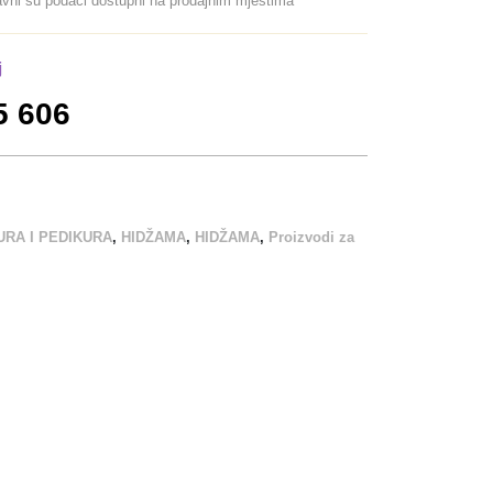
davni su podaci dostupni na prodajnim mjestima
j
5 606
URA I PEDIKURA
,
HIDŽAMA
,
HIDŽAMA
,
Proizvodi za