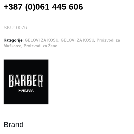
+387 (0)061 445 606
SKU:
0076
Kategorije:
GELOVI ZA KOSU
,
GELOVI ZA KOSU
,
Proizvodi za
Muškarce
,
Proizvodi za Žene
Brand