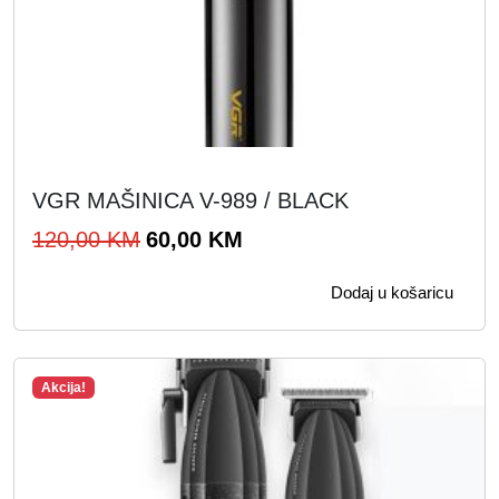
VGR MAŠINICA V-989 / BLACK
I
T
120,00
KM
60,00
KM
z
r
Dodaj u košaricu
v
e
o
n
r
u
Akcija!
n
t
a
n
c
a
i
c