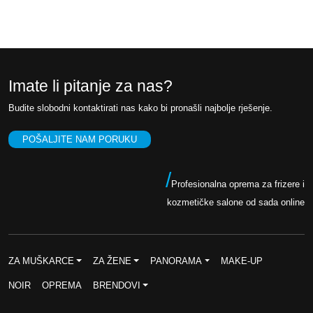
0
0
,
0
K
0
M
Imate li pitanje za nas?
.
K
Budite slobodni kontaktirati nas kako bi pronašli najbolje rješenje.
M
POŠALJITE NAM PORUKU
.
/
Profesionalna oprema za frizere i
kozmetičke salone od sada online
ZA MUŠKARCE
ZA ŽENE
PANORAMA
MAKE-UP
NOIR
OPREMA
BRENDOVI