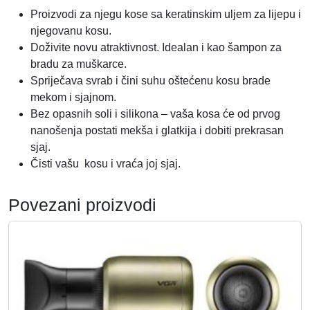
o
Proizvodi za njegu kose sa keratinskim uljem za lijepu i
l
njegovanu kosu.
i
Doživite novu atraktivnost. Idealan i kao šampon za
č
bradu za muškarce.
i
Spriječava svrab i čini suhu oštećenu kosu brade
n
mekom i sjajnom.
a
Bez opasnih soli i silikona – vaša kosa će od prvog
nanošenja postati mekša i glatkija i dobiti prekrasan
sjaj.
Čisti vašu kosu i vraća joj sjaj.
Povezani proizvodi