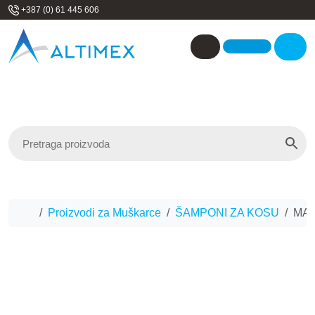
Skip to content
+387 (0) 61 445 606
Me
Account
Home
Proizvodi za Muškarce
ŠAMPONI ZA KOSU
MAR