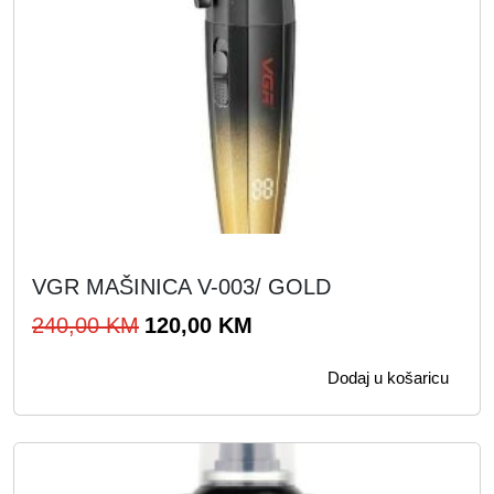
VGR MAŠINICA V-003/ GOLD
I
T
240,00
KM
120,00
KM
z
r
Dodaj u košaricu
v
e
o
n
r
u
n
t