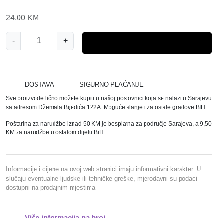
24,00
KM
M
-
+
Dodaj u košaricu
A
R
M
A
DOSTAVA
SIGURNO PLAĆANJE
R
Sve proizvode lično možete kupiti u našoj poslovnici koja se nalazi u Sarajevu
A
sa adresom Džemala Bijedića 122A. Moguće slanje i za ostale gradove BIH.
B
Poštarina za narudžbe iznad 50 KM je besplatna za područje Sarajeva, a 9,50
A
KM za narudžbe u ostalom dijelu BiH.
R
B
E
Informacije i cijene na ovoj web stranici imaju informativni karakter. U
R
slučaju eventualne ljudske ili tehničke greške, mjerodavni su podaci
dostupni na prodajnim mjestima
Š
A
M
Više informacija na broj