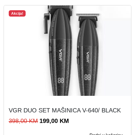
0
0
,
Akcija!
0
K
0
M
.
K
M
.
VGR DUO SET MAŠINICA V-640/ BLACK
I
T
398,00
KM
199,00
KM
z
r