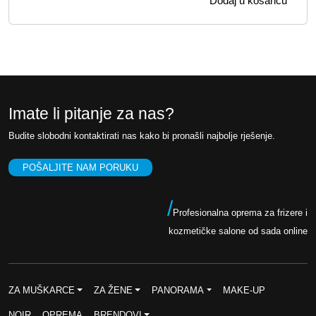
Dodaj u košaricu
v
e
o
n
r
u
n
t
a
n
c
a
Imate li pitanje za nas?
i
c
Budite slobodni kontaktirati nas kako bi pronašli najbolje rješenje.
j
i
e
j
POŠALJITE NAM PORUKU
n
e
a
n
/
Profesionalna oprema za frizere i
b
a
kozmetičke salone od sada online
i
j
l
e
a
:
ZA MUŠKARCE
ZA ŽENE
PANORAMA
MAKE-UP
j
1
NOIR
OPREMA
BRENDOVI