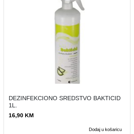
,
K
0
M
0
.
K
M
.
DEZINFEKCIONO SREDSTVO BAKTICID
1L.
16,90
KM
Dodaj u košaricu