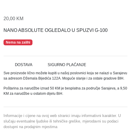
20,00
KM
NANO ABSOLUTE OGLEDALO U SPUZVI G-100
Nema na zalihi
DOSTAVA
SIGURNO PLAĆANJE
Sve proizvode lično možete kupiti u našoj poslovnici koja se nalazi u Sarajevu
sa adresom Džemala Bijedića 122A. Moguće slanje i za ostale gradove BIH.
Poštarina za narudžbe iznad 50 KM je besplatna za područje Sarajeva, a 9,50
KM za narudžbe u ostalom dijelu BiH.
Informacije i cijene na ovoj web stranici imaju informativni karakter. U
slučaju eventualne ljudske ili tehničke greške, mjerodavni su podaci
dostupni na prodajnim mjestima