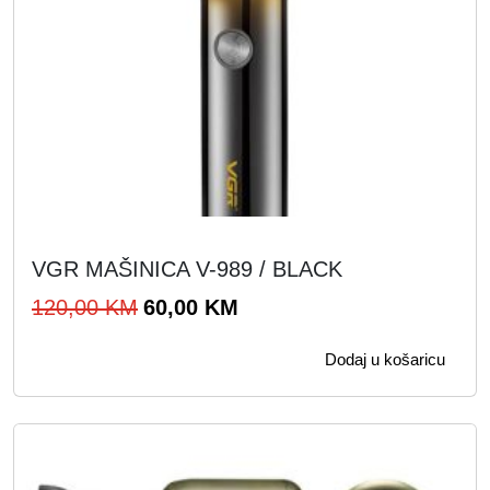
VGR MAŠINICA V-989 / BLACK
I
T
120,00
KM
60,00
KM
z
r
Dodaj u košaricu
v
e
o
n
r
u
n
t
a
n