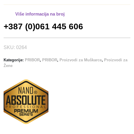
Više informacija na broj
+387 (0)061 445 606
SKU:
0264
Kategorije:
PRIBOR
,
PRIBOR
,
Proizvodi za Muškarce
,
Proizvodi za
Žene