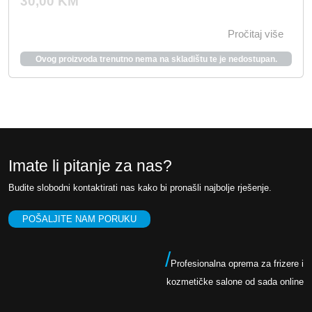
30,00
KM
Pročitaj više
Ovog proizvoda trenutno nema na skladištu te je nedostupan.
Imate li pitanje za nas?
Budite slobodni kontaktirati nas kako bi pronašli najbolje rješenje.
POŠALJITE NAM PORUKU
/
Profesionalna oprema za frizere i
kozmetičke salone od sada online