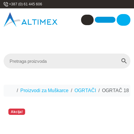
Skip to content
+387 (0) 61 445 606
Me
Account
Home
Proizvodi za Muškarce
OGRTAČI
OGRTAČ 18
Akcija!