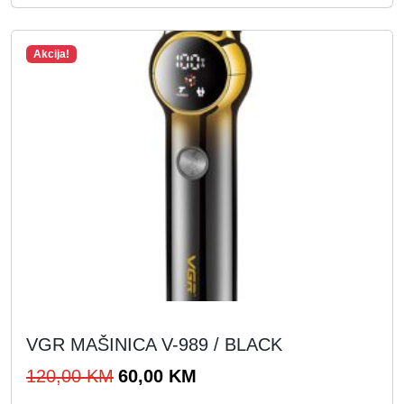
5
0
0
Akcija!
,
K
0
M
0
.
K
M
.
VGR MAŠINICA V-989 / BLACK
I
T
120,00
KM
60,00
KM
z
r