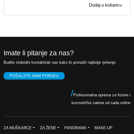
Dodaj u košaricu
v
e
o
n
r
u
n
t
a
n
c
a
Imate li pitanje za nas?
i
c
Budite slobodni kontaktirati nas kako bi pronašli najbolje rješenje.
j
i
e
j
POŠALJITE NAM PORUKU
n
e
a
n
/
Profesionalna oprema za frizere i
b
a
kozmetičke salone od sada online
i
j
l
e
a
:
ZA MUŠKARCE
ZA ŽENE
PANORAMA
MAKE-UP
j
6