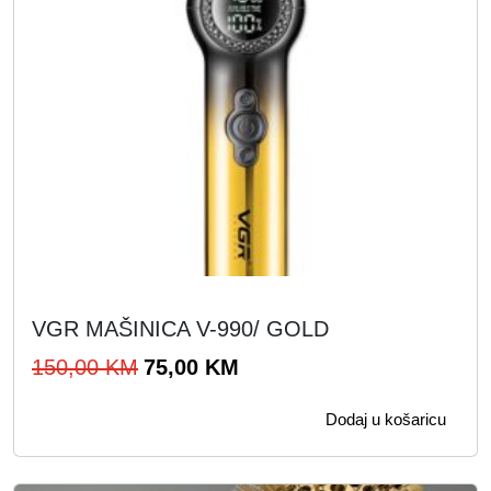
VGR MAŠINICA V-990/ GOLD
I
T
150,00
KM
75,00
KM
z
r
Dodaj u košaricu
v
e
o
n
r
u