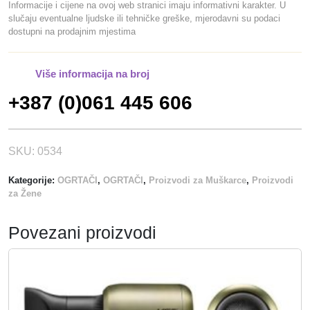
b
a
Informacije i cijene na ovoj web stranici imaju informativni karakter. U
č
slučaju eventualne ljudske ili tehničke greške, mjerodavni su podaci
i
j
dostupni na prodajnim mjestima
i
l
e
n
a
:
a
j
2
Više informacija na broj
e
0
+387 (0)061 445 606
:
,
2
0
5
0
SKU:
0534
,
0
K
Kategorije:
OGRTAČI
,
OGRTAČI
,
Proizvodi za Muškarce
,
Proizvodi
0
M
za Žene
.
K
Povezani proizvodi
M
.