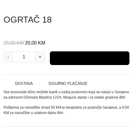
OGRTAČ 18
I
T
25,00
KM
20,00
KM
z
r
O
-
v
+
e
Dodaj u košaricu
G
o
n
R
r
u
T
n
t
A
DOSTAVA
SIGURNO PLAĆANJE
a
n
Č
Sve proizvode lično možete kupiti u našoj poslovnici koja se nalazi u Sarajevu
c
a
1
sa adresom Džemala Bijedića 122A. Moguće slanje i za ostale gradove BIH.
i
c
8
j
i
Poštarina za narudžbe iznad 50 KM je besplatna za područje Sarajeva, a 9,50
k
KM za narudžbe u ostalom dijelu BiH.
e
j
o
n
e
l
a
n
i