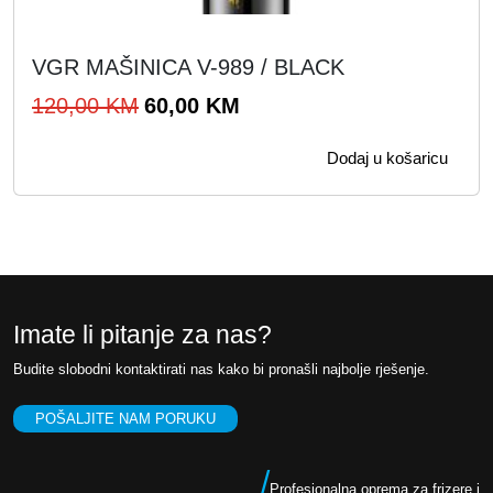
VGR MAŠINICA V-989 / BLACK
I
T
120,00
KM
60,00
KM
z
r
Dodaj u košaricu
v
e
o
n
r
u
n
t
a
n
c
a
Imate li pitanje za nas?
i
c
Budite slobodni kontaktirati nas kako bi pronašli najbolje rješenje.
j
i
e
j
POŠALJITE NAM PORUKU
n
e
a
n
/
Profesionalna oprema za frizere i