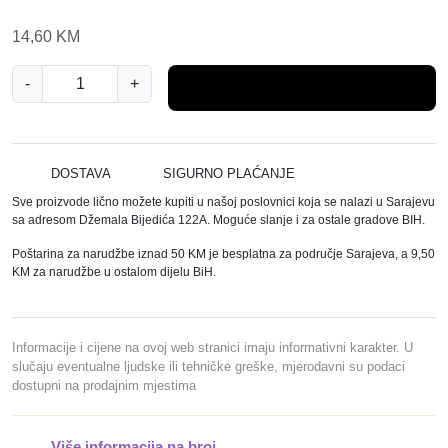
14,60
KM
P
-
+
Dodaj u košaricu
A
N
O
R
DOSTAVA
SIGURNO PLAĆANJE
A
Sve proizvode lično možete kupiti u našoj poslovnici koja se nalazi u Sarajevu
M
sa adresom Džemala Bijedića 122A. Moguće slanje i za ostale gradove BIH.
A
Poštarina za narudžbe iznad 50 KM je besplatna za područje Sarajeva, a 9,50
B
KM za narudžbe u ostalom dijelu BiH.
O
N
D
Informacije i cijene na ovoj web stranici imaju informativni karakter. U
P
slučaju eventualne ljudske ili tehničke greške, mjerodavni su podaci
dostupni na prodajnim mjestima
L
E
X
Više informacija na broj