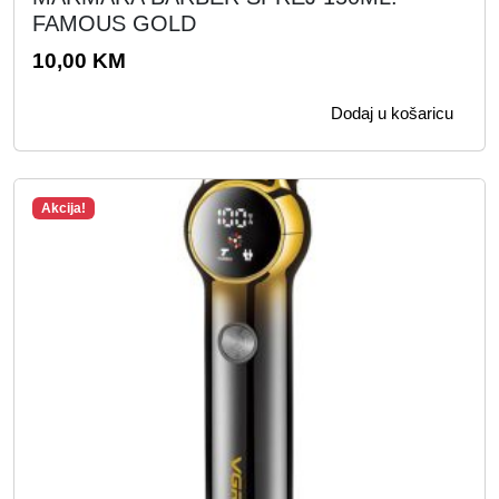
e
5
FAMOUS GOLD
:
,
10,00
KM
1
0
5
0
Dodaj u košaricu
0
,
K
0
M
Akcija!
0
.
K
M
.