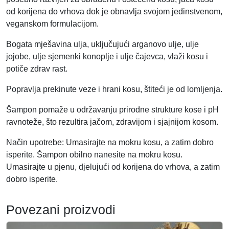
o
od korijena do vrhova dok je obnavlja svojom jedinstvenom,
l
veganskom formulacijom.
i
Bogata mješavina ulja, uključujući arganovo ulje, ulje
č
jojobe, ulje sjemenki konoplje i ulje čajevca, vlaži kosu i
i
potiče zdrav rast.
n
a
Popravlja prekinute veze i hrani kosu, štiteći je od lomljenja.
Šampon pomaže u održavanju prirodne strukture kose i pH
ravnoteže, što rezultira jačom, zdravijom i sjajnijom kosom.
Način upotrebe: Umasirajte na mokru kosu, a zatim dobro
isperite. Šampon obilno nanesite na mokru kosu.
Umasirajte u pjenu, djelujući od korijena do vrhova, a zatim
dobro isperite.
Povezani proizvodi