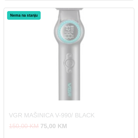
Akcija!
VGR MAŠINICA V-990/ BLACK
I
T
150,00
KM
75,00
KM
z
r