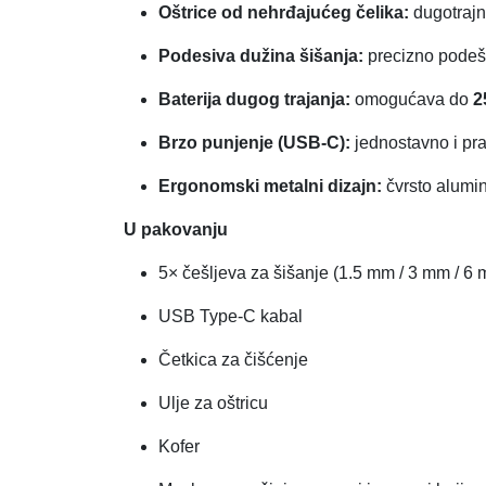
Oštrice od nehrđajućeg čelika:
dugotrajn
Podesiva dužina šišanja:
precizno podeša
Baterija dugog trajanja:
omogućava do
2
Brzo punjenje (USB-C):
jednostavno i pr
Ergonomski metalni dizajn:
čvrsto alumini
U pakovanju
5× češljeva za šišanje (1.5 mm / 3 mm / 6
USB Type-C kabal
Četkica za čišćenje
Ulje za oštricu
Kofer