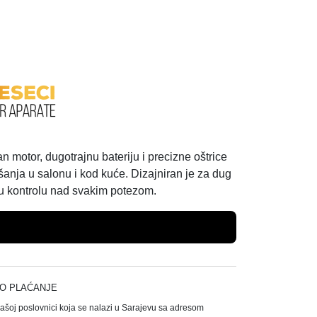
motor, dugotrajnu bateriju i precizne oštrice
išanja u salonu i kod kuće. Dizajniran je za dug
u kontrolu nad svakim potezom.
Dodaj u košaricu
O PLAĆANJE
našoj poslovnici koja se nalazi u Sarajevu sa adresom