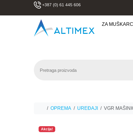
Skip to content
+387 (0) 61 445 606
ZA MUŠKAR
Home
OPREMA
UREĐAJI
VGR MAŠINI
Akcija!