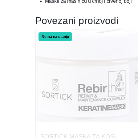
Maske za mašinicu u crnoj i crvenoj boji
Povezani proizvodi
Akcija!
SORTICK MASKA ZA KOSU