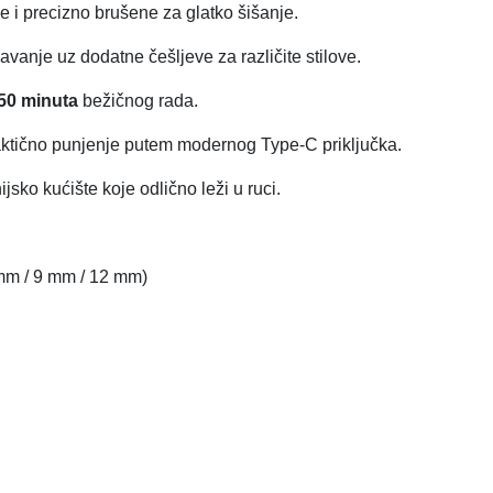
e i precizno brušene za glatko šišanje.
vanje uz dodatne češljeve za različite stilove.
50 minuta
bežičnog rada.
aktično punjenje putem modernog Type-C priključka.
jsko kućište koje odlično leži u ruci.
 mm / 9 mm / 12 mm)