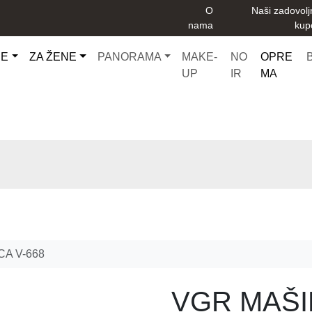
O
Naši zadovolj
nama
kup
CE
ZA ŽENE
PANORAMA
MAKE-
NO
OPRE
UP
IR
MA
CA V-668
VGR MAŠI