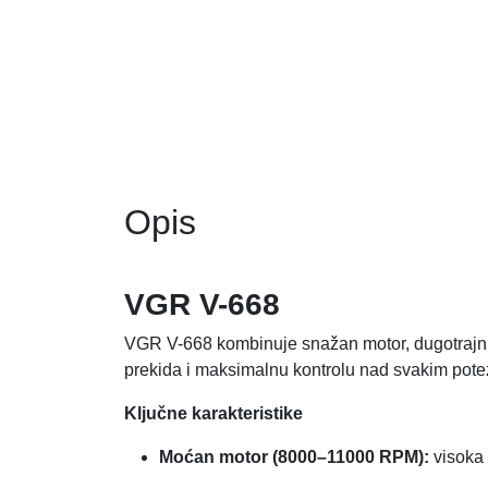
Opis
VGR V-668
VGR V-668 kombinuje snažan motor, dugotrajnu ba
prekida i maksimalnu kontrolu nad svakim pot
Ključne karakteristike
Moćan motor (8000–11000 RPM):
visoka 