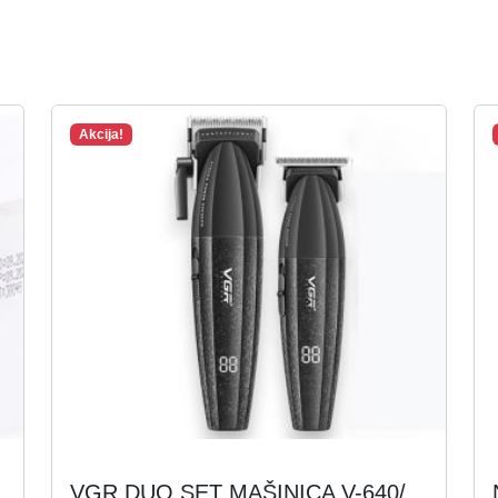
Akcija!
VGR DUO SET MAŠINICA V-640/