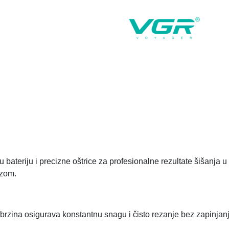
teriju i precizne oštrice za profesionalne rezultate šišanja u 
ezom.
brzina osigurava konstantnu snagu i čisto rezanje bez zapinjanj