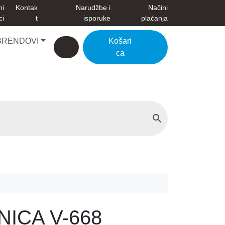
ni
Kontak
Narudžbe i
Načini
ci
t
isporuke
plaćanja
BRENDOVI
Košari
Account
Cart
ca
NICA V-668