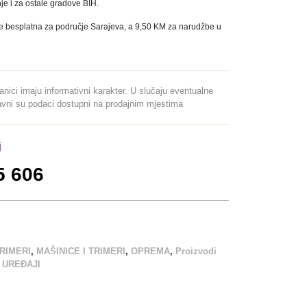
e i za ostale gradove BIH.
e besplatna za područje Sarajeva, a 9,50 KM za narudžbe u
ranici imaju informativni karakter. U slučaju eventualne
davni su podaci dostupni na prodajnim mjestima
j
5 606
TRIMERI
,
MAŠINICE I TRIMERI
,
OPREMA
,
Proizvodi
,
UREĐAJI