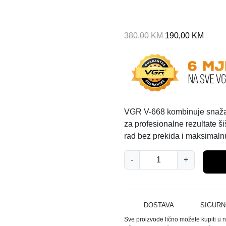
I
T
380,00
KM
190,00
KM
z
r
v
e
o
n
r
u
n
t
a
n
VGR V-668 kombinuje snažan 
c
a
za profesionalne rezultate š
i
c
rad bez prekida i maksimaln
j
i
V
e
j
-
+
G
n
e
R
a
n
M
b
a
A
i
j
DOSTAVA
SIGURN
Š
l
e
Sve proizvode lično možete kupiti u 