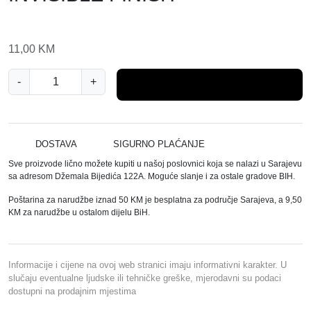
11,00
KM
P
-
+
Dodaj u košaricu
A
N
O
R
DOSTAVA
SIGURNO PLAĆANJE
A
Sve proizvode lično možete kupiti u našoj poslovnici koja se nalazi u Sarajevu
M
sa adresom Džemala Bijedića 122A. Moguće slanje i za ostale gradove BIH.
A
Poštarina za narudžbe iznad 50 KM je besplatna za područje Sarajeva, a 9,50
Š
KM za narudžbe u ostalom dijelu BiH.
A
M
P
Informacije i cijene na ovoj web stranici imaju informativni karakter. U
O
slučaju eventualne ljudske ili tehničke greške, mjerodavni su podaci
dostupni na prodajnim mjestima
N
Z