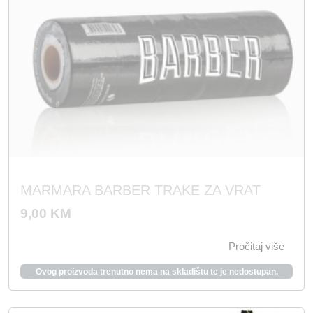
c
a
i
c
j
i
e
j
n
e
a
n
b
a
i
j
l
e
a
:
MARMARA BARBER TRAKE ZA VRAT
j
1
9,00
KM
e
6
:
,
Pročitaj više
3
0
Ovog proizvoda trenutno nema na skladištu te je nedostupan.
2
0
,