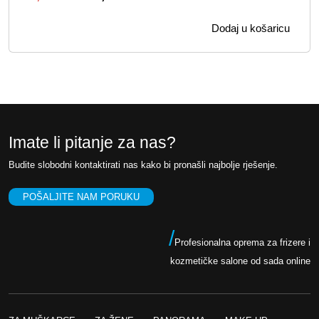
z
r
Dodaj u košaricu
v
e
o
n
r
u
n
t
a
n
c
a
Imate li pitanje za nas?
i
c
Budite slobodni kontaktirati nas kako bi pronašli najbolje rješenje.
j
i
e
j
POŠALJITE NAM PORUKU
n
e
a
n
/
Profesionalna oprema za frizere i
b
a
kozmetičke salone od sada online
i
j
l
e
a
: