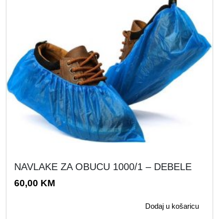
0
K
0
M
.
K
M
.
NAVLAKE ZA OBUCU 1000/1 – DEBELE
60,00
KM
Dodaj u košaricu