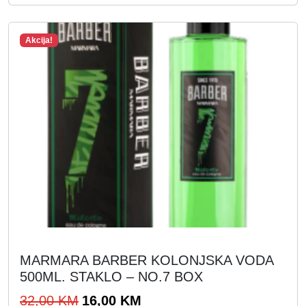
Akcija!
MARMARA BARBER KOLONJSKA VODA
500ML. STAKLO – NO.7 BOX
I
T
32,00
KM
16,00
KM