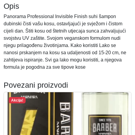
N
Opis
V
I
Panorama Professional Invisible Finish suhi šampon
S
dubinski čisti vašu kosu, ostavljajući je svježom i čistom
I
cijeli dan. Štiti kosu od štetnih utjecaja sunca zahvaljujući
B
svojstvu UV zaštite. Svojom veganskom formulom nudi
L
njegu prilagođenu životinjama. Kako koristiti Lako se
E
nanosi prskanjem na kosu sa udaljenosti od 15-20 cm, ne
F
zahtijeva ispiranje. Svi ga lako mogu koristiti, a njegova
I
formula je pogodna za sve tipove kose
N
I
Povezani proizvodi
S
H
Akcija!
k
o
l
i
č