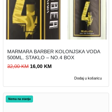
i
n
a
MARMARA BARBER KOLONJSKA VODA
500ML. STAKLO – NO.4 BOX
I
T
32,00
KM
16,00
KM
z
r
Dodaj u košaricu
v
e
o
n
r
u
n
t
a
n